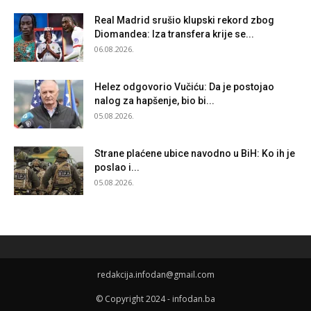
Real Madrid srušio klupski rekord zbog
Diomandea: Iza transfera krije se...
06.08.2026.
Helez odgovorio Vučiću: Da je postojao
nalog za hapšenje, bio bi...
05.08.2026.
Strane plaćene ubice navodno u BiH: Ko ih je
poslao i...
05.08.2026.
redakcija.infodan@gmail.com
© Copyright 2024 - infodan.ba