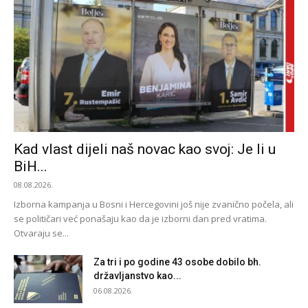
Kad vlast dijeli naš novac kao svoj: Je li u
BiH...
08.08.2026.
Izborna kampanja u Bosni i Hercegovini još nije zvanično počela, ali
se političari već ponašaju kao da je izborni dan pred vratima.
Otvaraju se...
Za tri i po godine 43 osobe dobilo bh.
državljanstvo kao...
06.08.2026.