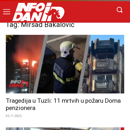
Tag: Mirsad Bakalović
Tragedija u Tuzli: 11 mrtvih u požaru Doma
penzionera
05.11.2025.