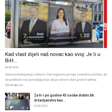
Kad vlast dijeli naš novac kao svoj: Je li u
BiH...
08.08.2026.
Izborna kampanja u Bosni i Hercegovini još nije zvanično počela, ali
se političari već ponašaju kao da je izborni dan pred vratima.
Otvaraju se...
Za tri i po godine 43 osobe dobilo bh.
državljanstvo kao...
06.08.2026.