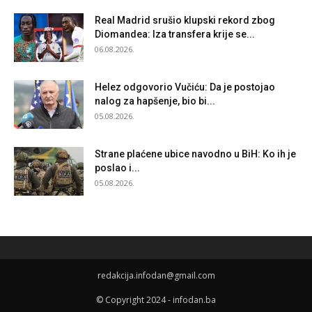
Real Madrid srušio klupski rekord zbog
Diomandea: Iza transfera krije se...
06.08.2026.
Helez odgovorio Vučiću: Da je postojao
nalog za hapšenje, bio bi...
05.08.2026.
Strane plaćene ubice navodno u BiH: Ko ih je
poslao i...
05.08.2026.
redakcija.infodan@gmail.com
© Copyright 2024 - infodan.ba