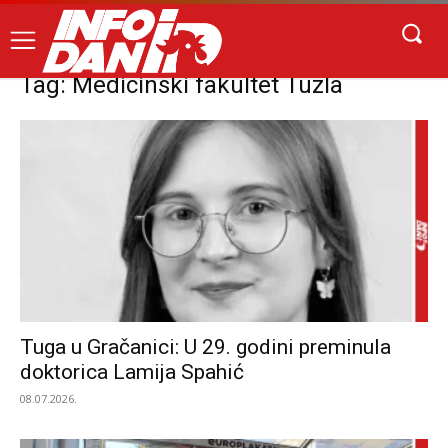
Tag: Medicinski fakultet Tuzla
Tuga u Gračanici: U 29. godini preminula
doktorica Lamija Spahić
08.07.2026.