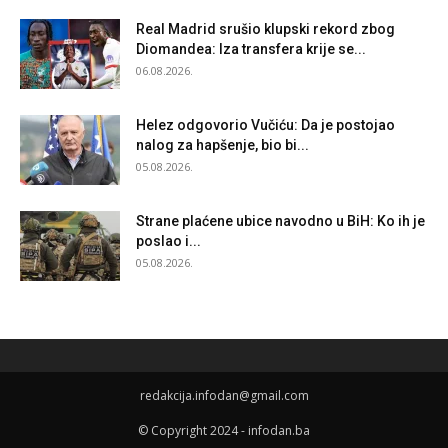
Real Madrid srušio klupski rekord zbog
Diomandea: Iza transfera krije se...
06.08.2026.
Helez odgovorio Vučiću: Da je postojao
nalog za hapšenje, bio bi...
05.08.2026.
Strane plaćene ubice navodno u BiH: Ko ih je
poslao i...
05.08.2026.
redakcija.infodan@gmail.com
© Copyright 2024 - infodan.ba