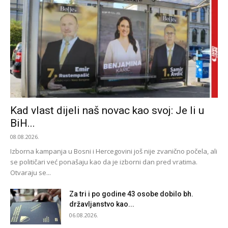
Kad vlast dijeli naš novac kao svoj: Je li u
BiH...
08.08.2026.
Izborna kampanja u Bosni i Hercegovini još nije zvanično počela, ali
se političari već ponašaju kao da je izborni dan pred vratima.
Otvaraju se...
Za tri i po godine 43 osobe dobilo bh.
državljanstvo kao...
06.08.2026.