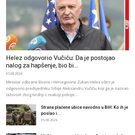
Helez odgovorio Vučiću: Da je postojao
nalog za hapšenje, bio bi...
05.08.2026.
Ministar odbrane Bosne i Hercegovine Zukan Helez oštro je
odgovorio predsjedniku Srbije Aleksandru Vučiću, koji ga je nazvao
lažovom zbog tvrdnji o reakciji policije...
Strane plaćene ubice navodno u BiH: Ko ih je
poslao i...
05.08.2026.