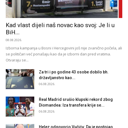
Kad vlast dijeli naš novac kao svoj: Je li u
BiH...
08.08.2026.
Izborna kampanja u Bosni i Hercegovini još nije zvanično počela, ali
se političari već ponašaju kao da je izborni dan pred vratima.
Otvaraju se...
Za tri i po godine 43 osobe dobilo bh.
državljanstvo kao...
06.08.2026.
Real Madrid srušio klupski rekord zbog
Diomandea: Iza transfera krije se...
06.08.2026.
Helez odgovorio Vučiću: Da je postojao