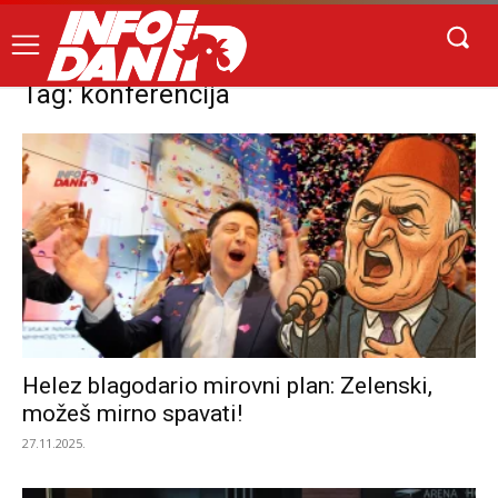
Tag: konferencija
Helez blagodario mirovni plan: Zelenski,
možeš mirno spavati!
27.11.2025.