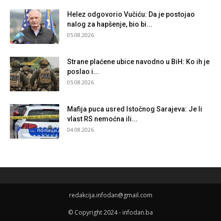
Helez odgovorio Vučiću: Da je postojao
nalog za hapšenje, bio bi...
05.08.2026.
Strane plaćene ubice navodno u BiH: Ko ih je
poslao i...
05.08.2026.
Mafija puca usred Istočnog Sarajeva: Je li
vlast RS nemoćna ili...
04.08.2026.
redakcija.infodan@gmail.com
© Copyright 2024 - infodan.ba