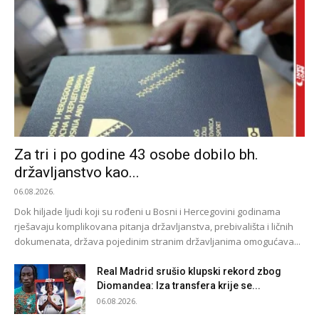
Za tri i po godine 43 osobe dobilo bh.
državljanstvo kao...
06.08.2026.
Dok hiljade ljudi koji su rođeni u Bosni i Hercegovini godinama
rješavaju komplikovana pitanja državljanstva, prebivališta i ličnih
dokumenata, država pojedinim stranim državljanima omogućava...
Real Madrid srušio klupski rekord zbog
Diomandea: Iza transfera krije se...
06.08.2026.