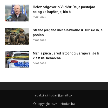
Helez odgovorio Vučiću: Da je postojao
nalog za hapšenje, bio bi...
05.08.2026.
Strane plaćene ubice navodno u BiH: Ko ih je
poslao i...
05.08.2026.
Mafija puca usred Istočnog Sarajeva: Je li
vlast RS nemoćna ili...
04.08.2026.
redakcija.infodan@gmail.com
© Copyright 2024 - infodan.ba