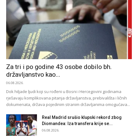
Za tri i po godine 43 osobe dobilo bh.
državljanstvo kao...
06.08.2026.
Dok hiljade ljudi koji su rođeni u Bosni i Hercegovini godinama
rješavaju komplikovana pitanja državljanstva, prebivališta i ličnih
dokumenata, država pojedinim stranim državljanima omogućava...
Real Madrid srušio klupski rekord zbog
Diomandea: Iza transfera krije se...
06.08.2026.