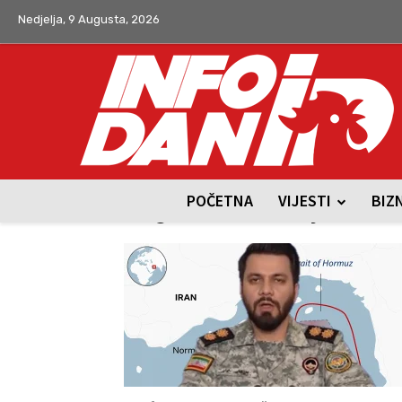
Nedjelja, 9 Augusta, 2026
POČETNA
VIJESTI
BIZ
Tag: Hormuški tjesnac