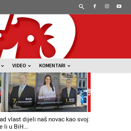
VIDEO
KOMENTARI
ad vlast dijeli naš novac kao svoj:
e li u BiH...