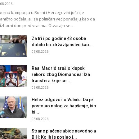
.08.2026.
borna kampanja u Bosni i Hercegovini još nije
anično počela, ali se političari već ponašaju kao da
 izborni dan pred vratima. Otvaraju se...
Za tri i po godine 43 osobe
dobilo bh. državljanstvo kao...
06.08.2026.
Real Madrid srušio klupski
rekord zbog Diomandea: Iza
transfera krije se...
06.08.2026.
Helez odgovorio Vučiću: Da je
postojao nalog za hapšenje, bio
bi...
05.08.2026.
Strane plaćene ubice navodno u
BiH: Ko ih je poslao i...