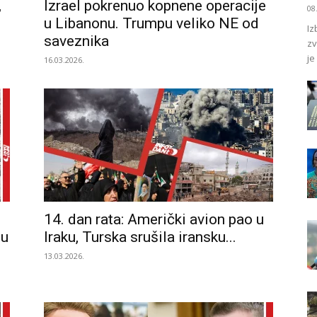
,
Izrael pokrenuo kopnene operacije
08
u Libanonu. Trumpu veliko NE od
Iz
saveznika
zv
je
16.03.2026.
14. dan rata: Američki avion pao u
nu
Iraku, Turska srušila iransku...
13.03.2026.