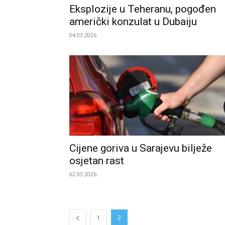
Eksplozije u Teheranu, pogođen
američki konzulat u Dubaiju
04.03.2026.
Cijene goriva u Sarajevu bilježe
osjetan rast
02.03.2026.
1
2