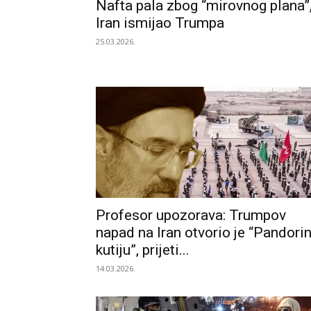
Nafta pala zbog “mirovnog plana”
Iran ismijao Trumpa
25.03.2026.
Profesor upozorava: Trumpov
napad na Iran otvorio je “Pandori
kutiju”, prijeti...
14.03.2026.