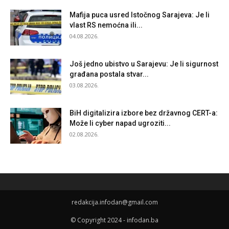
Mafija puca usred Istočnog Sarajeva: Je li
vlast RS nemoćna ili...
04.08.2026.
Još jedno ubistvo u Sarajevu: Je li sigurnost
građana postala stvar...
03.08.2026.
BiH digitalizira izbore bez državnog CERT-a:
Može li cyber napad ugroziti...
02.08.2026.
redakcija.infodan@gmail.com
© Copyright 2024 - infodan.ba