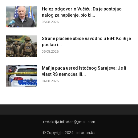
Helez odgovorio Vučiću: Da je postojao
nalog za hapšenje, bio bi...
05.08.2026.
Strane plaćene ubice navodno u BiH: Ko ih je
poslao i...
05.08.2026.
Mafija puca usred Istočnog Sarajeva: Je li
vlast RS nemoćna ili...
04.08.2026.
redakcija.infodan@gmail.com
© Copyright 2024 - infodan.ba