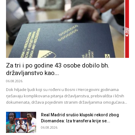
Za tri i po godine 43 osobe dobilo bh.
državljanstvo kao...
06.08.2026.
Dok hiljade ljudi koji su rođeni u Bosni i Hercegovini godinama
rješavaju komplikovana pitanja državljanstva, prebivališta i ličnih
dokumenata, država pojedinim stranim državljanima omogućava...
Real Madrid srušio klupski rekord zbog
Diomandea: Iza transfera krije se...
06.08.2026.