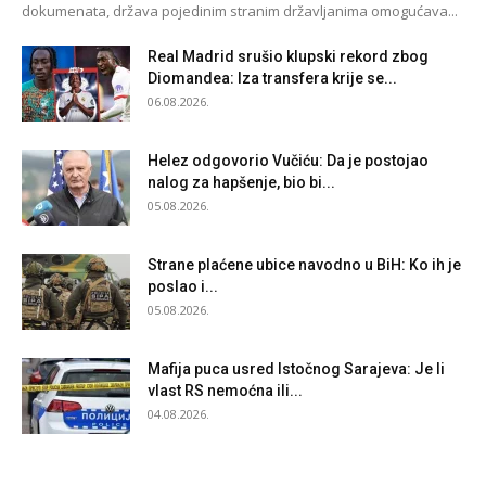
dokumenata, država pojedinim stranim državljanima omogućava...
Real Madrid srušio klupski rekord zbog
Diomandea: Iza transfera krije se...
06.08.2026.
Helez odgovorio Vučiću: Da je postojao
nalog za hapšenje, bio bi...
05.08.2026.
Strane plaćene ubice navodno u BiH: Ko ih je
poslao i...
05.08.2026.
Mafija puca usred Istočnog Sarajeva: Je li
vlast RS nemoćna ili...
04.08.2026.