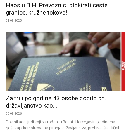
Haos u BiH: Prevoznici blokirali ceste,
granice, kružne tokove!
01.09.2025.
Za tri i po godine 43 osobe dobilo bh.
državljanstvo kao...
06.08.2026.
Dok hiljade ljudi koji su rođeni u Bosni i Hercegovini godinama
rješavaju komplikovana pitanja državljanstva, prebivališta i ličnih