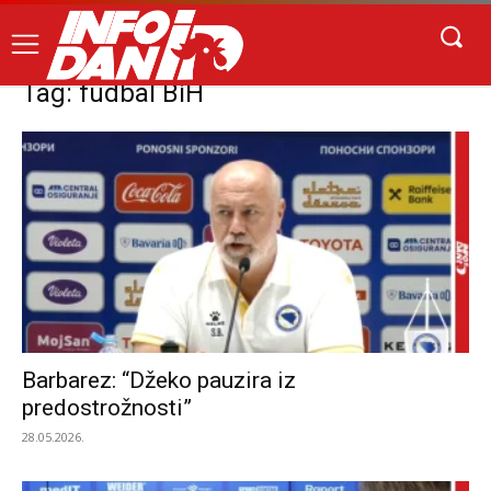
Tag: fudbal BiH
Barbarez: “Džeko pauzira iz
predostrožnosti”
28.05.2026.