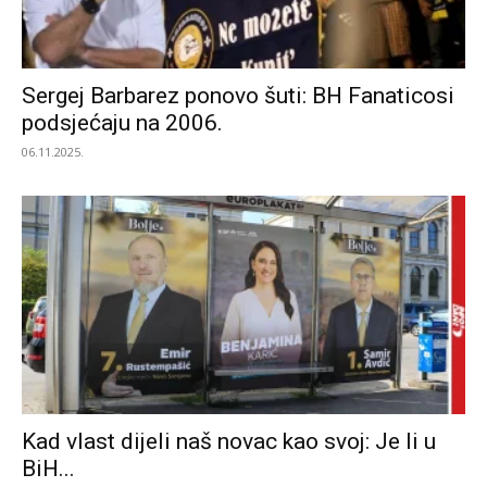
Sergej Barbarez ponovo šuti: BH Fanaticosi
podsjećaju na 2006.
06.11.2025.
Kad vlast dijeli naš novac kao svoj: Je li u
BiH...