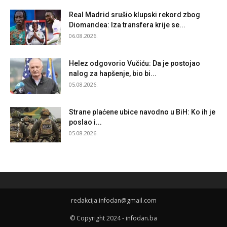
Real Madrid srušio klupski rekord zbog
Diomandea: Iza transfera krije se...
06.08.2026.
Helez odgovorio Vučiću: Da je postojao
nalog za hapšenje, bio bi...
05.08.2026.
Strane plaćene ubice navodno u BiH: Ko ih je
poslao i...
05.08.2026.
redakcija.infodan@gmail.com
© Copyright 2024 - infodan.ba