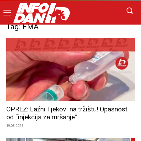
Tag: EMA
OPREZ: Lažni lijekovi na tržištu! Opasnost
od “injekcija za mršanje”
19.08.2025.