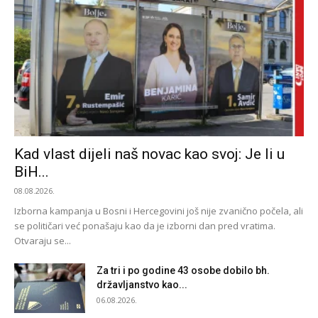
Kad vlast dijeli naš novac kao svoj: Je li u
BiH...
08.08.2026.
Izborna kampanja u Bosni i Hercegovini još nije zvanično počela, ali
se političari već ponašaju kao da je izborni dan pred vratima.
Otvaraju se...
Za tri i po godine 43 osobe dobilo bh.
državljanstvo kao...
06.08.2026.