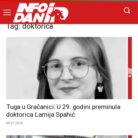
Tag: doktorica
Tuga u Gračanici: U 29. godini preminula
doktorica Lamija Spahić
08.07.2026.