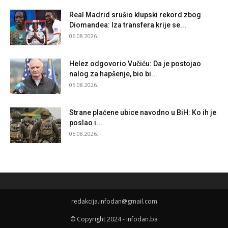
Real Madrid srušio klupski rekord zbog
Diomandea: Iza transfera krije se...
06.08.2026.
Helez odgovorio Vučiću: Da je postojao
nalog za hapšenje, bio bi...
05.08.2026.
Strane plaćene ubice navodno u BiH: Ko ih je
poslao i...
05.08.2026.
redakcija.infodan@gmail.com
© Copyright 2024 - infodan.ba