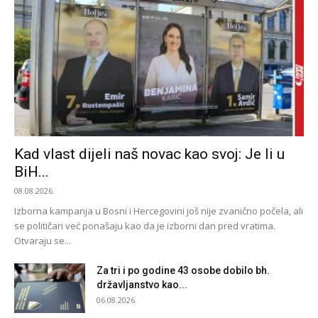
Kad vlast dijeli naš novac kao svoj: Je li u
BiH...
08.08.2026.
Izborna kampanja u Bosni i Hercegovini još nije zvanično počela, ali
se političari već ponašaju kao da je izborni dan pred vratima.
Otvaraju se...
Za tri i po godine 43 osobe dobilo bh.
državljanstvo kao...
06.08.2026.