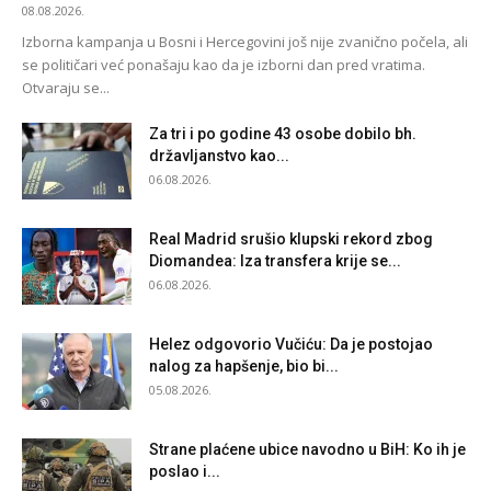
08.08.2026.
Izborna kampanja u Bosni i Hercegovini još nije zvanično počela, ali
se političari već ponašaju kao da je izborni dan pred vratima.
Otvaraju se...
Za tri i po godine 43 osobe dobilo bh.
državljanstvo kao...
06.08.2026.
Real Madrid srušio klupski rekord zbog
Diomandea: Iza transfera krije se...
06.08.2026.
Helez odgovorio Vučiću: Da je postojao
nalog za hapšenje, bio bi...
05.08.2026.
Strane plaćene ubice navodno u BiH: Ko ih je
poslao i...