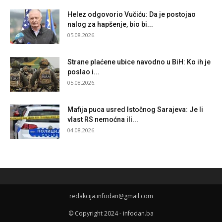
Helez odgovorio Vučiću: Da je postojao
nalog za hapšenje, bio bi...
05.08.2026.
Strane plaćene ubice navodno u BiH: Ko ih je
poslao i...
05.08.2026.
Mafija puca usred Istočnog Sarajeva: Je li
vlast RS nemoćna ili...
04.08.2026.
redakcija.infodan@gmail.com
© Copyright 2024 - infodan.ba