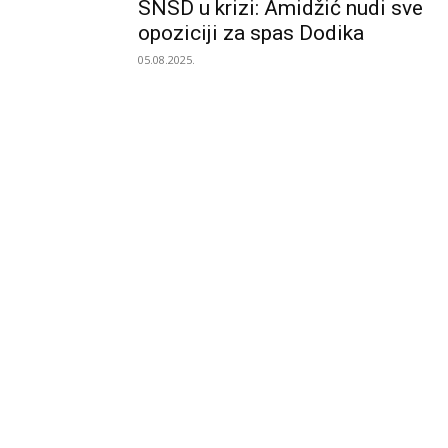
SNSD u krizi: Amidžić nudi sve
opoziciji za spas Dodika
05.08.2025.