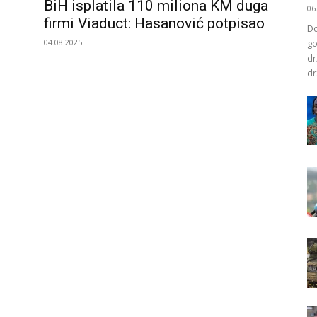
BiH isplatila 110 miliona KM duga
06
firmi Viaduct: Hasanović potpisao
Do
04.08.2025.
go
dr
dr