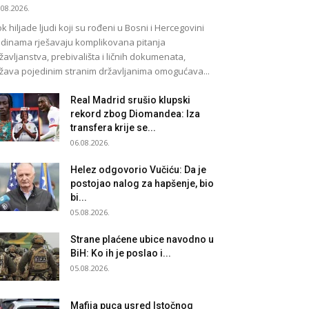
.08.2026.
k hiljade ljudi koji su rođeni u Bosni i Hercegovini
dinama rješavaju komplikovana pitanja
žavljanstva, prebivališta i ličnih dokumenata,
žava pojedinim stranim državljanima omogućava...
Real Madrid srušio klupski
rekord zbog Diomandea: Iza
transfera krije se...
06.08.2026.
Helez odgovorio Vučiću: Da je
postojao nalog za hapšenje, bio
bi...
05.08.2026.
Strane plaćene ubice navodno u
BiH: Ko ih je poslao i...
05.08.2026.
Mafija puca usred Istočnog