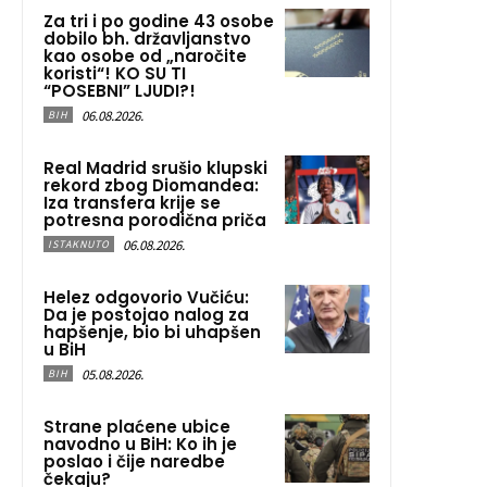
Za tri i po godine 43 osobe
dobilo bh. državljanstvo
kao osobe od „naročite
koristi“! KO SU TI
“POSEBNI” LJUDI?!
06.08.2026.
BIH
Real Madrid srušio klupski
rekord zbog Diomandea:
Iza transfera krije se
potresna porodična priča
06.08.2026.
ISTAKNUTO
Helez odgovorio Vučiću:
Da je postojao nalog za
hapšenje, bio bi uhapšen
u BiH
05.08.2026.
BIH
Strane plaćene ubice
navodno u BiH: Ko ih je
poslao i čije naredbe
čekaju?