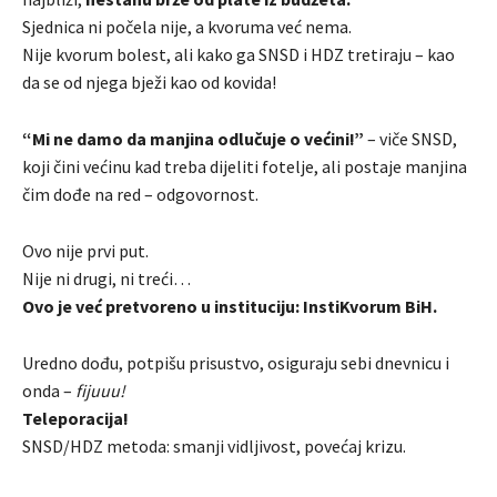
Sjednica ni počela nije, a kvoruma već nema.
Nije kvorum bolest, ali kako ga SNSD i HDZ tretiraju – kao
da se od njega bježi kao od kovida!
“Mi ne damo da manjina odlučuje o većini!”
– viče SNSD,
koji čini većinu kad treba dijeliti fotelje, ali postaje manjina
čim dođe na red – odgovornost.
Ovo nije prvi put.
Nije ni drugi, ni treći…
Ovo je već pretvoreno u instituciju: InstiKvorum BiH.
Uredno dođu, potpišu prisustvo, osiguraju sebi dnevnicu i
onda –
fijuuu!
Teleporacija!
SNSD/HDZ metoda: smanji vidljivost, povećaj krizu.