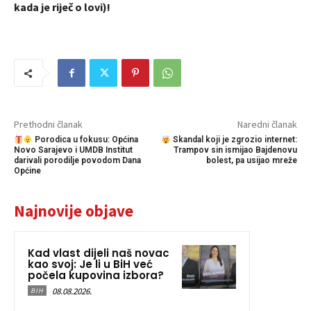
kada je riječ o lovi)!
Prethodni članak
Naredni članak
Porodica u fokusu: Općina
Skandal koji je zgrozio internet:
Novo Sarajevo i UMDB Institut
Trampov sin ismijao Bajdenovu
darivali porodilje povodom Dana
bolest, pa usijao mreže
Općine
Najnovije objave
Kad vlast dijeli naš novac
kao svoj: Je li u BiH već
počela kupovina izbora?
08.08.2026.
BIH