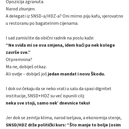
Opozicija zgranuta.
Narod zbunjen.
A delegati iz SNSD-a/HDZ-a? Oni mirno piju kafu, vjerovatno
u restoranu po bagatelnim cijenama.
I sad zamislite da obični radnik na poslu kaže:
“Ne sviđa mi se ova smjena, idem kući pa nek kolege
završe sve.”
Otpremnina?
Ma ne, dobiješ otkaz.
Ali ovdje – dobiješ još
jedan mandat i novu Škodu.
I dok svi čekaju da se neko vrati u salu da spasi dignitet
institucije, SNSD+HDZ su već ispunili cilj:
neka sve stoji, samo nek’ dnevnice teku!
Jer dok se zemlja klima, narod iseljava, a ekonomija stenje,
SNSD/HDZ drže politički kurs: “Što manje to bolje (osim