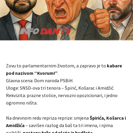
Zovu to parlamentarnim životom, a zapravo je to
kabare
pod nazivom “Kvorum!”
.
Glavna scena: Dom naroda PSBiH.
Uloge: SNSD-ova tri tenora – Špirić, Košarac i Amidžić.
Rekvizita: prazne stolice, nervozni opozicionari, i jedno
ogromno ništa.
Na dnevnom redu repriza reprize: smjena
Špirića, Košarca i
Amidžića
– savršen razlog da baš ta tri imena, i njima
najbliži,
nestanu brže od plate iz budžeta.