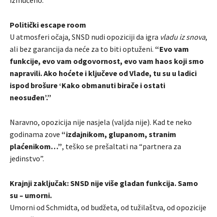
Politički escape room
U atmosferi očaja, SNSD nudi opoziciji da igra
vladu iz snova
,
ali bez garancija da neće za to biti optuženi.
“Evo vam
funkcije, evo vam odgovornost, evo vam haos koji smo
napravili. Ako hoćete i ključeve od Vlade, tu su u ladici
ispod brošure ‘Kako obmanuti birače i ostati
neosuđen’.”
Naravno, opozicija nije nasjela (valjda nije). Kad te neko
godinama zove
“izdajnikom, glupanom, stranim
plaćenikom…”
, teško se prešaltati na “partnera za
jedinstvo”.
Krajnji zaključak: SNSD nije više gladan funkcija. Samo
su – umorni.
Umorni od Schmidta, od budžeta, od tužilaštva, od opozicije