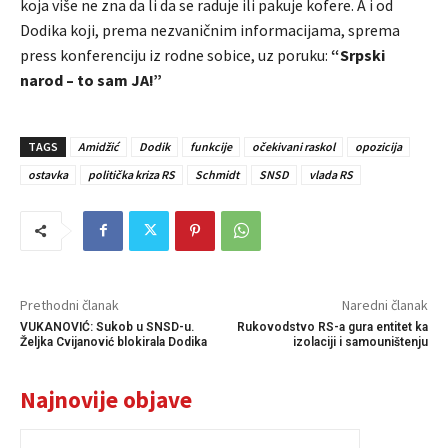
koja više ne zna da li da se raduje ili pakuje kofere. A i od
Dodika koji, prema nezvaničnim informacijama, sprema
press konferenciju iz rodne sobice, uz poruku:
“Srpski
narod – to sam JA!”
TAGS
Amidžić
Dodik
funkcije
očekivani raskol
opozicija
ostavka
politička kriza RS
Schmidt
SNSD
vlada RS
Prethodni članak
Naredni članak
VUKANOVIĆ: Sukob u SNSD-u.
Rukovodstvo RS-a gura entitet ka
Željka Cvijanović blokirala Dodika
izolaciji i samouništenju
Najnovije objave