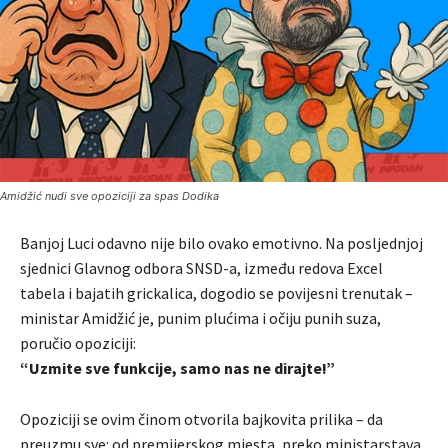
Amidžić nudi sve opoziciji za spas Dodika
Banjoj Luci odavno nije bilo ovako emotivno. Na posljednjoj
sjednici Glavnog odbora SNSD-a, između redova Excel
tabela i bajatih grickalica, dogodio se povijesni trenutak –
ministar Amidžić je, punim plućima i očiju punih suza,
poručio opoziciji:
“Uzmite sve funkcije, samo nas ne dirajte!”
Opoziciji se ovim činom otvorila bajkovita prilika – da
preuzmu sve: od premijerskog mjesta, preko ministarstava,