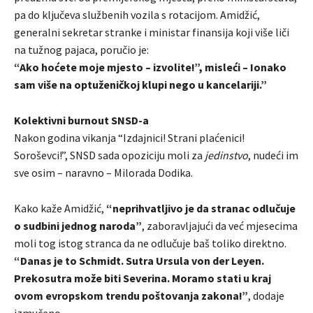
pa do ključeva službenih vozila s rotacijom. Amidžić,
generalni sekretar stranke i ministar finansija koji više liči
na tužnog pajaca, poručio je:
“Ako hoćete moje mjesto – izvolite!”, misleći – Ionako
sam više na optuženičkoj klupi nego u kancelariji.”
Kolektivni burnout SNSD-a
Nakon godina vikanja “Izdajnici! Strani plaćenici!
Soroševci!”, SNSD sada opoziciju moli za
jedinstvo
, nudeći im
sve osim – naravno – Milorada Dodika.
Kako kaže Amidžić,
“neprihvatljivo je da stranac odlučuje
o sudbini jednog naroda”
, zaboravljajući da već mjesecima
moli tog istog stranca da ne odlučuje baš toliko direktno.
“Danas je to Schmidt. Sutra Ursula von der Leyen.
Prekosutra može biti Severina. Moramo stati u kraj
ovom evropskom trendu poštovanja zakona!”
, dodaje
izmučeno.