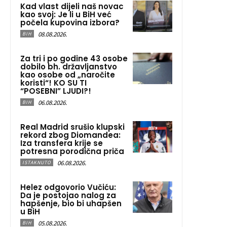
Kad vlast dijeli naš novac
kao svoj: Je li u BiH već
počela kupovina izbora?
08.08.2026.
BIH
Za tri i po godine 43 osobe
dobilo bh. državljanstvo
kao osobe od „naročite
koristi“! KO SU TI
“POSEBNI” LJUDI?!
06.08.2026.
BIH
Real Madrid srušio klupski
rekord zbog Diomandea:
Iza transfera krije se
potresna porodična priča
06.08.2026.
ISTAKNUTO
Helez odgovorio Vučiću:
Da je postojao nalog za
hapšenje, bio bi uhapšen
u BiH
05.08.2026.
BIH