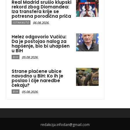
Real Madrid srušio klupski
rekord zbog Diomandea:
Iza transfera krije se
potresna porodična priča
06.08.2026.
ISTAKNUTO
Helez odgovorio Vučiću:
Da je postojao nalog za
hapšenje, bio bi uhapšen
u BiH
05.08.2026.
BIH
Strane plaćene ubice
navodno u BiH: Ko ih je
poslao i čije naredbe
čekaju?
05.08.2026.
BIH
redakcija.infodan@gmail.com