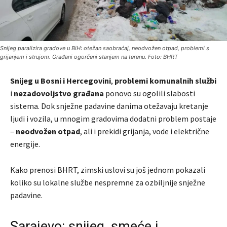
Snijeg paralizira gradove u BiH: otežan saobraćaj, neodvožen otpad, problemi s
grijanjem i strujom. Građani ogorčeni stanjem na terenu. Foto: BHRT
Snijeg u Bosni i Hercegovini
,
problemi komunalnih službi
i
nezadovoljstvo građana
ponovo su ogolili slabosti
sistema. Dok snježne padavine danima otežavaju kretanje
ljudi i vozila, u mnogim gradovima dodatni problem postaje
–
neodvožen otpad
, ali i prekidi grijanja, vode i električne
energije.
Kako prenosi
BHRT
, zimski uslovi su još jednom pokazali
koliko su lokalne službe nespremne za ozbiljnije snježne
padavine.
Sarajevo: snijeg, smeće i