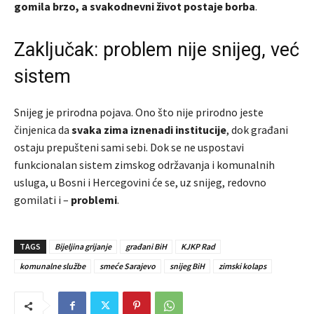
gomila brzo, a svakodnevni život postaje borba
.
Zaključak: problem nije snijeg, već
sistem
Snijeg je prirodna pojava. Ono što nije prirodno jeste
činjenica da
svaka zima iznenadi institucije
, dok građani
ostaju prepušteni sami sebi. Dok se ne uspostavi
funkcionalan sistem zimskog održavanja i komunalnih
usluga, u Bosni i Hercegovini će se, uz snijeg, redovno
gomilati i –
problemi
.
TAGS
Bijeljina grijanje
građani BiH
KJKP Rad
komunalne službe
smeće Sarajevo
snijeg BiH
zimski kolaps