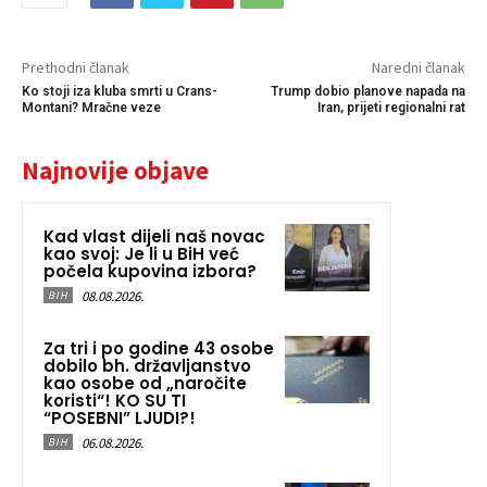
Prethodni članak
Naredni članak
Ko stoji iza kluba smrti u Crans-
Trump dobio planove napada na
Montani? Mračne veze
Iran, prijeti regionalni rat
Najnovije objave
Kad vlast dijeli naš novac
kao svoj: Je li u BiH već
počela kupovina izbora?
08.08.2026.
BIH
Za tri i po godine 43 osobe
dobilo bh. državljanstvo
kao osobe od „naročite
koristi“! KO SU TI
“POSEBNI” LJUDI?!
06.08.2026.
BIH