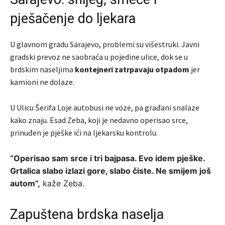
pješačenje do ljekara
U glavnom gradu
Sarajevo
, problemi su višestruki. Javni
gradski prevoz ne saobraća u pojedine ulice, dok se u
brdskim naseljima
kontejneri zatrpavaju otpadom
jer
kamioni ne dolaze.
U Ulicu Šerifa Loje autobusi ne voze, pa građani snalaze
kako znaju. Esad Zeba, koji je nedavno operisao srce,
prinuđen je pješke ići na ljekarsku kontrolu.
“Operisao sam srce i tri bajpasa. Evo idem pješke.
Grtalica slabo izlazi gore, slabo čiste. Ne smijem još
autom”,
kaže Zeba.
Zapuštena brdska naselja