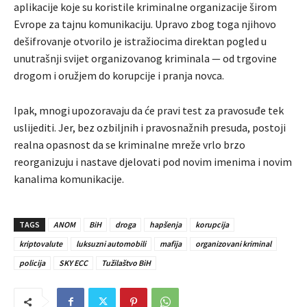
aplikacije koje su koristile kriminalne organizacije širom
Evrope za tajnu komunikaciju. Upravo zbog toga njihovo
dešifrovanje otvorilo je istražiocima direktan pogled u
unutrašnji svijet organizovanog kriminala — od trgovine
drogom i oružjem do korupcije i pranja novca.
Ipak, mnogi upozoravaju da će pravi test za pravosuđe tek
uslijediti. Jer, bez ozbiljnih i pravosnažnih presuda, postoji
realna opasnost da se kriminalne mreže vrlo brzo
reorganizuju i nastave djelovati pod novim imenima i novim
kanalima komunikacije.
TAGS
ANOM
BiH
droga
hapšenja
korupcija
kriptovalute
luksuzni automobili
mafija
organizovani kriminal
policija
SKY ECC
Tužilaštvo BiH