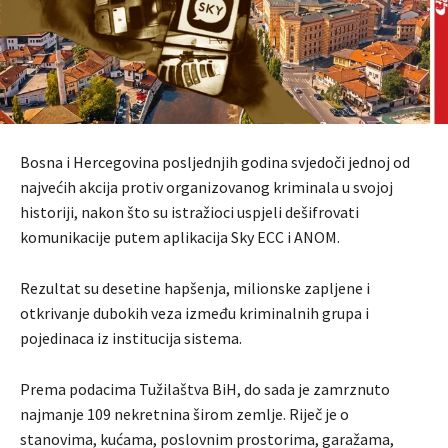
Bosna i Hercegovina posljednjih godina svjedoči jednoj od
najvećih akcija protiv organizovanog kriminala u svojoj
historiji, nakon što su istražioci uspjeli dešifrovati
komunikacije putem aplikacija Sky ECC i ANOM.
Rezultat su desetine hapšenja, milionske zapljene i
otkrivanje dubokih veza između kriminalnih grupa i
pojedinaca iz institucija sistema.
Prema podacima Tužilaštva BiH, do sada je zamrznuto
najmanje 109 nekretnina širom zemlje. Riječ je o
stanovima, kućama, poslovnim prostorima, garažama,