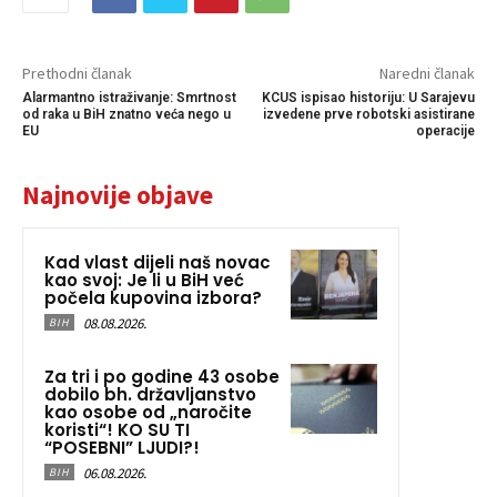
Prethodni članak
Naredni članak
Alarmantno istraživanje: Smrtnost
KCUS ispisao historiju: U Sarajevu
od raka u BiH znatno veća nego u
izvedene prve robotski asistirane
EU
operacije
Najnovije objave
Kad vlast dijeli naš novac
kao svoj: Je li u BiH već
počela kupovina izbora?
08.08.2026.
BIH
Za tri i po godine 43 osobe
dobilo bh. državljanstvo
kao osobe od „naročite
koristi“! KO SU TI
“POSEBNI” LJUDI?!
06.08.2026.
BIH