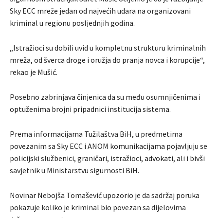
Sky ECC mreže jedan od najvećih udara na organizovani
kriminal u regionu posljednjih godina.
„Istražioci su dobili uvid u kompletnu strukturu kriminalnih
mreža, od šverca droge i oružja do pranja novca i korupcije“,
rekao je Mušić.
Posebno zabrinjava činjenica da su među osumnjičenima i
optuženima brojni pripadnici institucija sistema.
Prema informacijama Tužilaštva BiH, u predmetima
povezanim sa Sky ECC i ANOM komunikacijama pojavljuju se
policijski službenici, graničari, istražioci, advokati, ali i bivši
savjetnik u Ministarstvu sigurnosti BiH.
Novinar Nebojša Tomašević upozorio je da sadržaj poruka
pokazuje koliko je kriminal bio povezan sa dijelovima