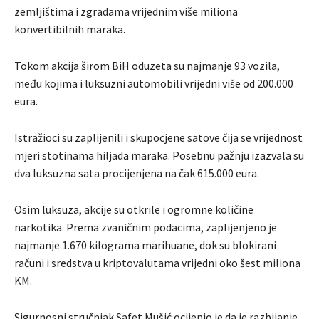
zemljištima i zgradama vrijednim više miliona
konvertibilnih maraka.
Tokom akcija širom BiH oduzeta su najmanje 93 vozila,
među kojima i luksuzni automobili vrijedni više od 200.000
eura.
Istražioci su zaplijenili i skupocjene satove čija se vrijednost
mjeri stotinama hiljada maraka. Posebnu pažnju izazvala su
dva luksuzna sata procijenjena na čak 615.000 eura.
Osim luksuza, akcije su otkrile i ogromne količine
narkotika. Prema zvaničnim podacima, zaplijenjeno je
najmanje 1.670 kilograma marihuane, dok su blokirani
računi i sredstva u kriptovalutama vrijedni oko šest miliona
KM.
Sigurnosni stručnjak Safet Mušić ocijenio je da je razbijanje