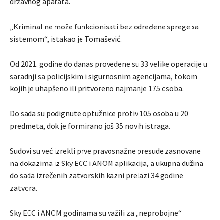
državnog aparata.
„Kriminal ne može funkcionisati bez određene sprege sa
sistemom“, istakao je Tomašević.
Od 2021. godine do danas provedene su 33 velike operacije u
saradnji sa policijskim i sigurnosnim agencijama, tokom
kojih je uhapšeno ili pritvoreno najmanje 175 osoba.
Do sada su podignute optužnice protiv 105 osoba u 20
predmeta, dok je formirano još 35 novih istraga.
Sudovi su već izrekli prve pravosnažne presude zasnovane
na dokazima iz Sky ECC i ANOM aplikacija, a ukupna dužina
do sada izrečenih zatvorskih kazni prelazi 34 godine
zatvora.
Sky ECC i ANOM godinama su važili za „neprobojne“