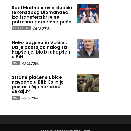
Real Madrid srušio klupski
rekord zbog Diomandea:
Iza transfera krije se
potresna porodična priča
06.08.2026.
ISTAKNUTO
Helez odgovorio Vučiću:
Da je postojao nalog za
hapšenje, bio bi uhapšen
u BiH
05.08.2026.
BIH
Strane plaćene ubice
navodno u BiH: Ko ih je
poslao i čije naredbe
čekaju?
05.08.2026.
BIH