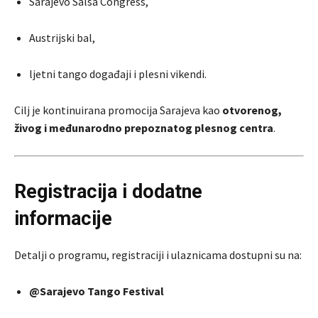
Sarajevo Salsa Congress,
Austrijski bal,
ljetni tango događaji i plesni vikendi.
Cilj je kontinuirana promocija Sarajeva kao
otvorenog,
živog i međunarodno prepoznatog plesnog centra
.
Registracija i dodatne
informacije
Detalji o programu, registraciji i ulaznicama dostupni su na:
@Sarajevo Tango Festival