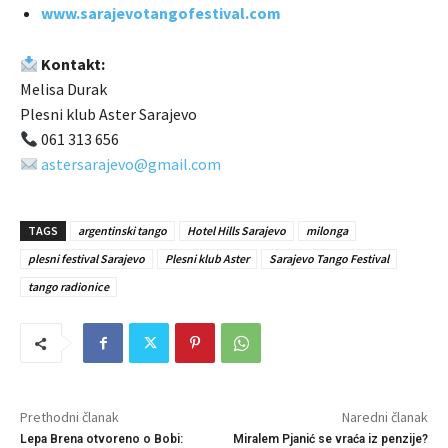
www.sarajevotangofestival.com
Kontakt:
Melisa Durak
Plesni klub Aster Sarajevo
061 313 656
astersarajevo@gmail.com
TAGS
argentinski tango
Hotel Hills Sarajevo
milonga
plesni festival Sarajevo
Plesni klub Aster
Sarajevo Tango Festival
tango radionice
Prethodni članak
Naredni članak
Lepa Brena otvoreno o Bobi:
Miralem Pjanić se vraća iz penzije?