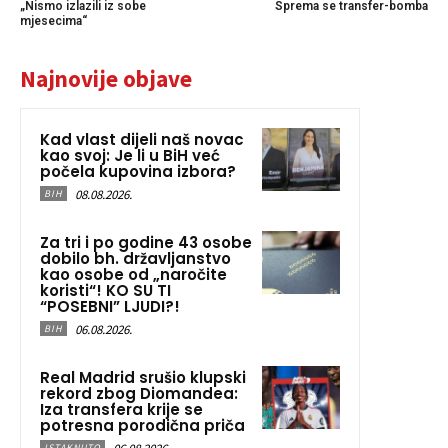
„Nismo izlazili iz sobe
Sprema se transfer-bomba
mjesecima“
Najnovije objave
Kad vlast dijeli naš novac
kao svoj: Je li u BiH već
počela kupovina izbora?
08.08.2026.
BIH
Za tri i po godine 43 osobe
dobilo bh. državljanstvo
kao osobe od „naročite
koristi“! KO SU TI
“POSEBNI” LJUDI?!
06.08.2026.
BIH
Real Madrid srušio klupski
rekord zbog Diomandea:
Iza transfera krije se
potresna porodična priča
ISTAKNUTO