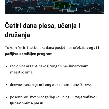
Četiri dana plesa, učenja i
druženja
Tokom četiri festivalska dana posjetioce očekuje
bogat i
pažljivo osmišljen program
:
radionice argentinskog tanga s međunarodnim
maestrosima,
dnevne i večernje
milonge
uz renomirane DJ-eve,
posebni društveni događaji koji njeguju
zajedništvo i
ljubav prema plesu
.