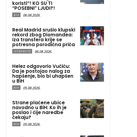
koristi“! KO SU TI
“POSEBNI” LJUDI?!
06.08.2026.
BIH
Real Madrid srušio klupski
rekord zbog Diomandea:
Iza transfera krije se
potresna porodična priča
06.08.2026.
ISTAKNUTO
Helez odgovorio Vučiću:
Da je postojao nalog za
hapšenje, bio bi uhapšen
u BiH
05.08.2026.
BIH
Strane plaćene ubice
navodno u BiH: Ko ih je
poslao i čije naredbe
čekaju?
05.08.2026.
BIH