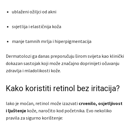
ublaženi ožiljci od akni
svjetlija i elastičnija koža
manje tamnih mrlja i hiperpigmentacija
Dermatolozi ga danas preporučuju širom svijeta kao klinički
dokazan sastojak koji može značajno doprinijeti očuvanju
zdravlja i mladolikosti kože.
Kako koristiti retinol bez iritacija?
Iako je moćan, retinol može izazvati
crvenilo, osjetljivost
i ljuštenje
kože, naročito kod početnika. Evo nekoliko
pravila za sigurno korištenje: