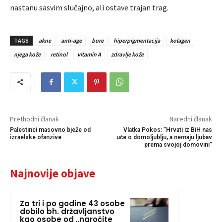
nastanu sasvim slučajno, ali ostave trajan trag.
TAGS
akne
anti-age
bore
hiperpigmentacija
kolagen
njega kože
retinol
vitamin A
zdravlje kože
Prethodni članak
Naredni članak
Palestinci masovno bježe od
Vlatka Pokos: “Hrvati iz BiH nas
izraelske ofanzive
uče o domoljublju, a nemaju ljubav
prema svojoj domovini”
Najnovije objave
Za tri i po godine 43 osobe
dobilo bh. državljanstvo
kao osobe od „naročite