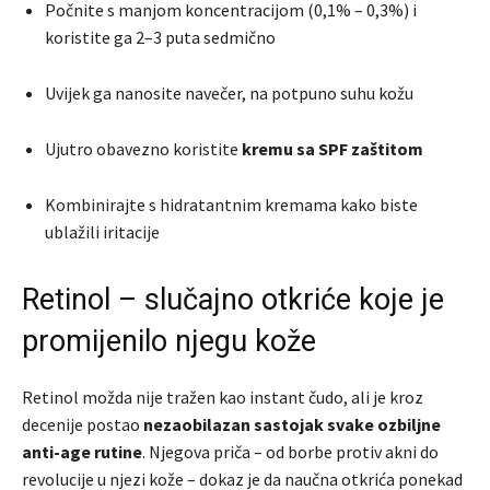
Počnite s manjom koncentracijom (0,1% – 0,3%) i
koristite ga 2–3 puta sedmično
Uvijek ga nanosite navečer, na potpuno suhu kožu
Ujutro obavezno koristite
kremu sa SPF zaštitom
Kombinirajte s hidratantnim kremama kako biste
ublažili iritacije
Retinol – slučajno otkriće koje je
promijenilo njegu kože
Retinol možda nije tražen kao instant čudo, ali je kroz
decenije postao
nezaobilazan sastojak svake ozbiljne
anti-age rutine
. Njegova priča – od borbe protiv akni do
revolucije u njezi kože – dokaz je da naučna otkrića ponekad