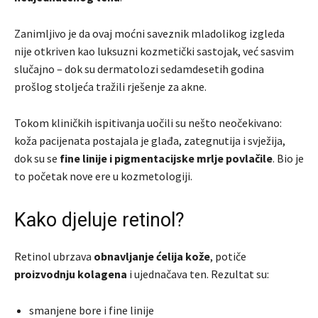
Zanimljivo je da ovaj moćni saveznik mladolikog izgleda
nije otkriven kao luksuzni kozmetički sastojak, već sasvim
slučajno – dok su dermatolozi sedamdesetih godina
prošlog stoljeća tražili rješenje za akne.
Tokom kliničkih ispitivanja uočili su nešto neočekivano:
koža pacijenata postajala je glađa, zategnutija i svježija,
dok su se
fine linije i pigmentacijske mrlje povlačile
. Bio je
to početak nove ere u kozmetologiji.
Kako djeluje retinol?
Retinol ubrzava
obnavljanje ćelija kože
, potiče
proizvodnju kolagena
i ujednačava ten. Rezultat su:
smanjene bore i fine linije