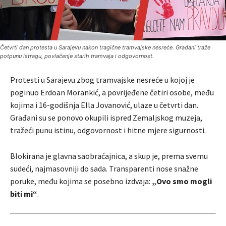
Četvrti dan protesta u Sarajevu nakon tragične tramvajske nesreće. Građani traže
potpunu istragu, povlačenje starih tramvaja i odgovornost.
Protesti u Sarajevu zbog tramvajske nesreće u kojoj je
poginuo Erdoan Morankić, a povrijeđene četiri osobe, među
kojima i 16-godišnja Ella Jovanović, ulaze u četvrti dan.
Građani su se ponovo okupili ispred Zemaljskog muzeja,
tražeći punu istinu, odgovornost i hitne mjere sigurnosti.
Blokirana je glavna saobraćajnica, a skup je, prema svemu
sudeći, najmasovniji do sada. Transparenti nose snažne
poruke, među kojima se posebno izdvaja:
„Ovo smo mogli
biti mi“
.