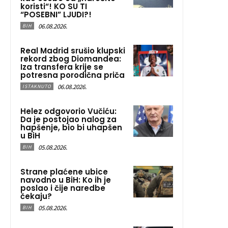
koristi“! KO SU TI
“POSEBNI” LJUDI?!
06.08.2026.
BIH
Real Madrid srušio klupski
rekord zbog Diomandea:
Iza transfera krije se
potresna porodična priča
06.08.2026.
ISTAKNUTO
Helez odgovorio Vučiću:
Da je postojao nalog za
hapšenje, bio bi uhapšen
u BiH
05.08.2026.
BIH
Strane plaćene ubice
navodno u BiH: Ko ih je
poslao i čije naredbe
čekaju?
05.08.2026.
BIH