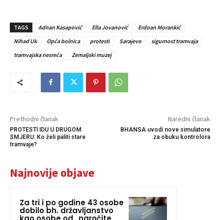
TAGS
Adnan Kasapović
Ella Jovanović
Erdoan Morankić
Nihad Uk
Opća bolnica
protesti
Sarajevo
sigurnost tramvaja
tramvajska nesreća
Zemaljski muzej
Prethodni članak
Naredni članak
PROTESTI IDU U DRUGOM
BHANSA uvodi nove simulatore
SMJERU: Ko želi paliti stare
za obuku kontrolora
tramvaje?
Najnovije objave
Za tri i po godine 43 osobe
dobilo bh. državljanstvo
kao osobe od „naročite