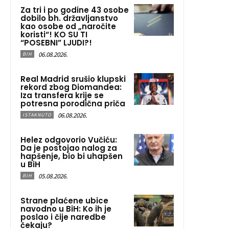
Za tri i po godine 43 osobe
dobilo bh. državljanstvo
kao osobe od „naročite
koristi“! KO SU TI
“POSEBNI” LJUDI?!
06.08.2026.
BIH
Real Madrid srušio klupski
rekord zbog Diomandea:
Iza transfera krije se
potresna porodična priča
06.08.2026.
ISTAKNUTO
Helez odgovorio Vučiću:
Da je postojao nalog za
hapšenje, bio bi uhapšen
u BiH
05.08.2026.
BIH
Strane plaćene ubice
navodno u BiH: Ko ih je
poslao i čije naredbe
čekaju?