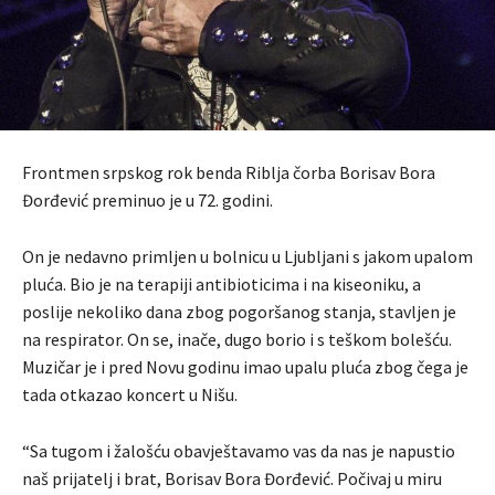
Frontmen srpskog rok benda Riblja čorba Borisav Bora
Đorđević preminuo je u 72. godini.
On je nedavno primljen u bolnicu u Ljubljani s jakom upalom
pluća. Bio je na terapiji antibioticima i na kiseoniku, a
poslije nekoliko dana zbog pogoršanog stanja, stavljen je
na respirator. On se, inače, dugo borio i s teškom bolešću.
Muzičar je i pred Novu godinu imao upalu pluća zbog čega je
tada otkazao koncert u Nišu.
“Sa tugom i žalošću obavještavamo vas da nas je napustio
naš prijatelj i brat, Borisav Bora Đorđević. Počivaj u miru