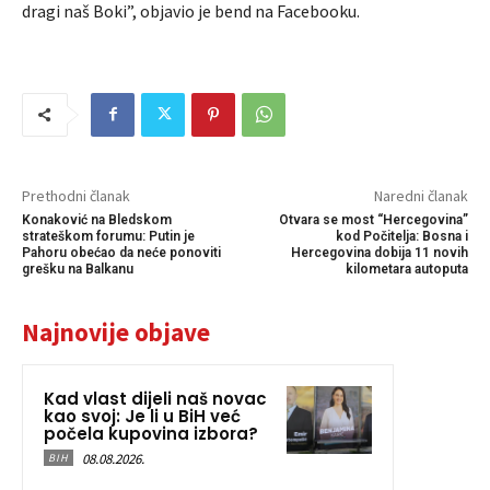
dragi naš Boki”, objavio je bend na Facebooku.
Prethodni članak
Naredni članak
Konaković na Bledskom
Otvara se most “Hercegovina”
strateškom forumu: Putin je
kod Počitelja: Bosna i
Pahoru obećao da neće ponoviti
Hercegovina dobija 11 novih
grešku na Balkanu
kilometara autoputa
Najnovije objave
Kad vlast dijeli naš novac
kao svoj: Je li u BiH već
počela kupovina izbora?
08.08.2026.
BIH