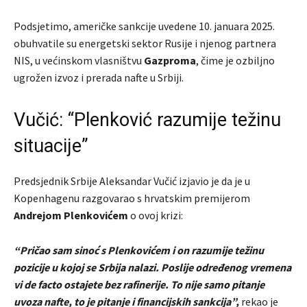
Podsjetimo, američke sankcije uvedene 10. januara 2025.
obuhvatile su energetski sektor Rusije i njenog partnera
NIS, u većinskom vlasništvu
Gazproma
, čime je ozbiljno
ugrožen izvoz i prerada nafte u Srbiji.
Vučić: “Plenković razumije težinu
situacije”
Predsjednik Srbije Aleksandar Vučić izjavio je da je u
Kopenhagenu razgovarao s hrvatskim premijerom
Andrejom Plenkovićem
o ovoj krizi:
“Pričao sam sinoć s Plenkovićem i on razumije težinu
pozicije u kojoj se Srbija nalazi. Poslije određenog vremena
vi de facto ostajete bez rafinerije. To nije samo pitanje
uvoza nafte, to je pitanje i financijskih sankcija”,
rekao je