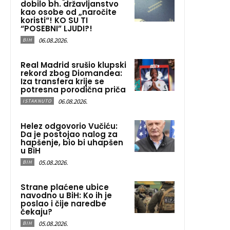
dobilo bh. državljanstvo
kao osobe od „naročite
koristi“! KO SU TI
“POSEBNI” LJUDI?!
06.08.2026.
BIH
Real Madrid srušio klupski
rekord zbog Diomandea:
Iza transfera krije se
potresna porodična priča
06.08.2026.
ISTAKNUTO
Helez odgovorio Vučiću:
Da je postojao nalog za
hapšenje, bio bi uhapšen
u BiH
05.08.2026.
BIH
Strane plaćene ubice
navodno u BiH: Ko ih je
poslao i čije naredbe
čekaju?
05.08.2026.
BIH