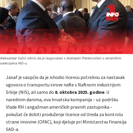
Aleksandar Vučić otkrio da je razgovarao s Andrejem Plenkovićem o američkim
sankcijama NIS-u.
Janaf je saopćio da je ishodio licencu potrebnu za nastavak
ugovora o transportu sirove nafte s Naftnom industrijom
Srbije (NIS), ali samo do
8. oktobra 2025. godine
. U
narednim danima, ova hrvatska kompanija – uz podršku
Vlade RH i angažman američkih pravnih zastupnika –
pokušat će dobiti produženje licence od Ureda za kontrolu
strane imovine (OFAC), koji djeluje pri Ministarstvu finansija
SAD-a.