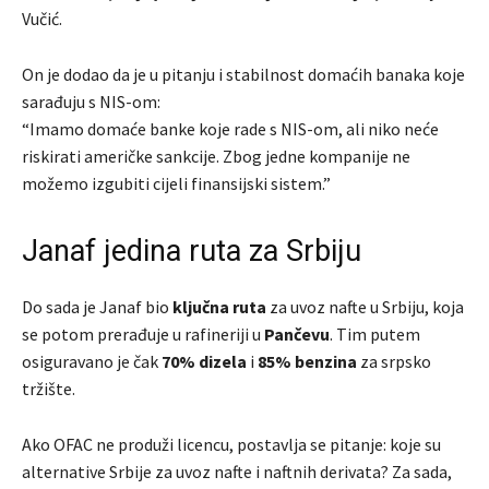
Vučić.
On je dodao da je u pitanju i stabilnost domaćih banaka koje
sarađuju s NIS-om:
“Imamo domaće banke koje rade s NIS-om, ali niko neće
riskirati američke sankcije. Zbog jedne kompanije ne
možemo izgubiti cijeli finansijski sistem.”
Janaf jedina ruta za Srbiju
Do sada je Janaf bio
ključna ruta
za uvoz nafte u Srbiju, koja
se potom prerađuje u rafineriji u
Pančevu
. Tim putem
osiguravano je čak
70% dizela
i
85% benzina
za srpsko
tržište.
Ako OFAC ne produži licencu, postavlja se pitanje: koje su
alternative Srbije za uvoz nafte i naftnih derivata? Za sada,