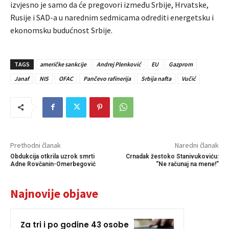
izvjesno je samo da će pregovori između Srbije, Hrvatske,
Rusije i SAD-a u narednim sedmicama odrediti energetsku i
ekonomsku budućnost Srbije.
TAGS
američke sankcije
Andrej Plenković
EU
Gazprom
Janaf
NIS
OFAC
Pančevo rafinerija
Srbija nafta
Vučić
Prethodni članak
Naredni članak
Obdukcija otkrila uzrok smrti
Crnadak žestoko Stanivukoviću:
Adne Rovčanin-Omerbegović
“Ne računaj na mene!”
Najnovije objave
Za tri i po godine 43 osobe