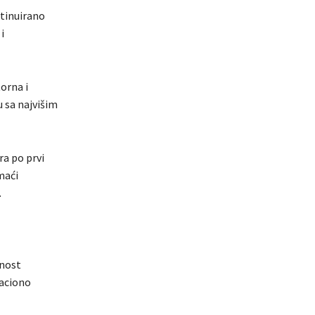
tinuirano
i
orna i
 sa najvišim
a po prvi
maći
.
rnost
zaciono