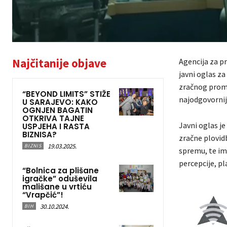
Najčitanije objave
Agencija za p
javni oglas za
zračnog prome
“BEYOND LIMITS” STIŽE
najodgovornij
U SARAJEVO: KAKO
OGNJEN BAGATIN
OTKRIVA TAJNE
Javni oglas j
USPJEHA I RASTA
BIZNISA?
zračne plovid
19.03.2025.
BIZNIS
spremu, te im
percepcije, pl
“Bolnica za plišane
igračke” oduševila
mališane u vrtiću
“Vrapčić”!
30.10.2024.
BIH