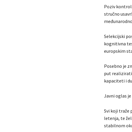
Poziv kontrol
stručno usavrš
međunarodno p
Selekcijski p
kognitivna te
europskim st
Posebno je zn
put realizira
kapaciteti i 
Javni oglas je
Svi koji traže
letenja, te ž
stabilnom okru