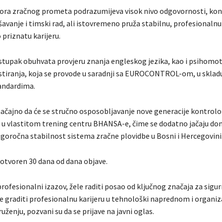
ora zračnog prometa podrazumijeva visok nivo odgovornosti, kon
avanje i timski rad, ali istovremeno pruža stabilnu, profesionalnu 
riznatu karijeru.
ostupak obuhvata provjeru znanja engleskog jezika, kao i psihomot
stiranja, koja se provode u saradnji sa EUROCONTROL-om, u skladu
andardima.
ačajno da će se stručno osposobljavanje nove generacije kontrolor
ti u vlastitom trening centru BHANSA-e, čime se dodatno jačaju do
dugoročna stabilnost sistema zračne plovidbe u Bosni i Hercegovini
 otvoren 30 dana od dana objave.
 profesionalni izazov, žele raditi posao od ključnog značaja za sigu
ele graditi profesionalnu karijeru u tehnološki naprednom i organi
ženju, pozvani su da se prijave na javni oglas.