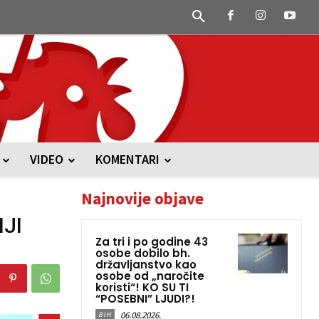
VIDEO
KOMENTARI
Najnovije objave
JI
Za tri i po godine 43
osobe dobilo bh.
državljanstvo kao
osobe od „naročite
koristi“! KO SU TI
“POSEBNI” LJUDI?!
06.08.2026.
BIH