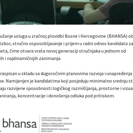
ružanje usluga u zračnoj plovidbi Bosne i Hercegovine (BHANSA) obj
 izbor, stručno osposobljavanje i prijem u radni odnos kandidata z
ta, čime otvara vrata novoj generaciji stručnjaka u jednom od
ih i najdinamičnijih zanimanja.
e raspisan u skladu sa dugoročnim planovima razvoja i unapređenja
be. Namijenjen je kandidatima koji posjeduju minimalno srednju s
aju razvijene sposobnosti logičkog razmišljanja, prostorne i vizu
aniranja, koncentracije i donošenja odluka pod pritiskom.