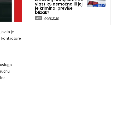
vlast RS nemoćna ili joj
je kriminal previše
blizak?
04.08.2026.
BIH
avila je
a kontrolore
 usluga
tručnu
alne