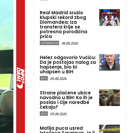
Real Madrid srušio
klupski rekord zbog
Diomandea: Iza
transfera krije se
potresna porodična
priča
06.08.2026.
ISTAKNUTO
Helez odgovorio Vučiću:
Da je postojao nalog za
hapšenje, bio bi
uhapšen u BiH
05.08.2026.
BIH
Strane plaćene ubice
navodno u BiH: Ko ih je
poslao i čije naredbe
čekaju?
05.08.2026.
BIH
Mafija puca usred
Istočnog Sarajeva: Je li