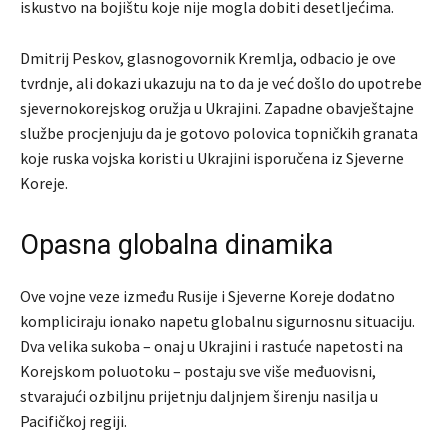
iskustvo na bojištu koje nije mogla dobiti desetljećima.
Dmitrij Peskov, glasnogovornik Kremlja, odbacio je ove
tvrdnje, ali dokazi ukazuju na to da je već došlo do upotrebe
sjevernokorejskog oružja u Ukrajini. Zapadne obavještajne
službe procjenjuju da je gotovo polovica topničkih granata
koje ruska vojska koristi u Ukrajini isporučena iz Sjeverne
Koreje.
Opasna globalna dinamika
Ove vojne veze između Rusije i Sjeverne Koreje dodatno
kompliciraju ionako napetu globalnu sigurnosnu situaciju.
Dva velika sukoba – onaj u Ukrajini i rastuće napetosti na
Korejskom poluotoku – postaju sve više međuovisni,
stvarajući ozbiljnu prijetnju daljnjem širenju nasilja u
Pacifičkoj regiji.