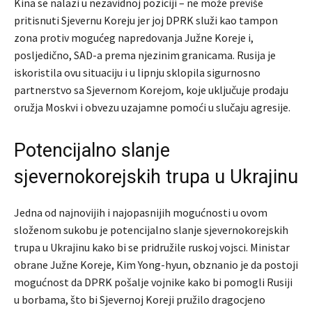
Kina se nalazi u nezavidnoj poziciji – ne može previše
pritisnuti Sjevernu Koreju jer joj DPRK služi kao tampon
zona protiv mogućeg napredovanja Južne Koreje i,
posljedično, SAD-a prema njezinim granicama. Rusija je
iskoristila ovu situaciju i u lipnju sklopila sigurnosno
partnerstvo sa Sjevernom Korejom, koje uključuje prodaju
oružja Moskvi i obvezu uzajamne pomoći u slučaju agresije.
Potencijalno slanje
sjevernokorejskih trupa u Ukrajinu
Jedna od najnovijih i najopasnijih mogućnosti u ovom
složenom sukobu je potencijalno slanje sjevernokorejskih
trupa u Ukrajinu kako bi se pridružile ruskoj vojsci. Ministar
obrane Južne Koreje, Kim Yong-hyun, obznanio je da postoji
mogućnost da DPRK pošalje vojnike kako bi pomogli Rusiji
u borbama, što bi Sjevernoj Koreji pružilo dragocjeno