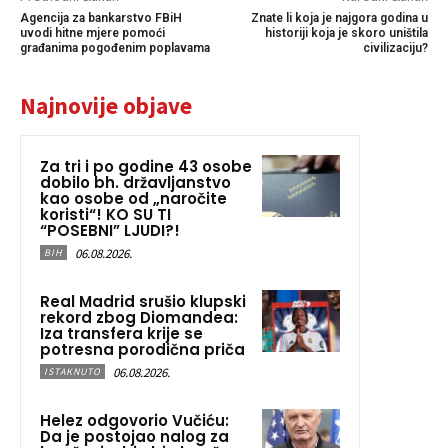
Agencija za bankarstvo FBiH
Znate li koja je najgora godina u
uvodi hitne mjere pomoći
historiji koja je skoro uništila
građanima pogođenim poplavama
civilizaciju?
Najnovije objave
Za tri i po godine 43 osobe
dobilo bh. državljanstvo
kao osobe od „naročite
koristi“! KO SU TI
“POSEBNI” LJUDI?!
06.08.2026.
BIH
Real Madrid srušio klupski
rekord zbog Diomandea:
Iza transfera krije se
potresna porodična priča
06.08.2026.
ISTAKNUTO
Helez odgovorio Vučiću:
Da je postojao nalog za