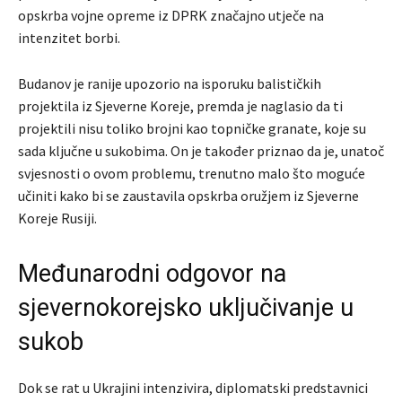
opskrba vojne opreme iz DPRK značajno utječe na
intenzitet borbi.
Budanov je ranije upozorio na isporuku balističkih
projektila iz Sjeverne Koreje, premda je naglasio da ti
projektili nisu toliko brojni kao topničke granate, koje su
sada ključne u sukobima. On je također priznao da je, unatoč
svjesnosti o ovom problemu, trenutno malo što moguće
učiniti kako bi se zaustavila opskrba oružjem iz Sjeverne
Koreje Rusiji.
Međunarodni odgovor na
sjevernokorejsko uključivanje u
sukob
Dok se rat u Ukrajini intenzivira, diplomatski predstavnici