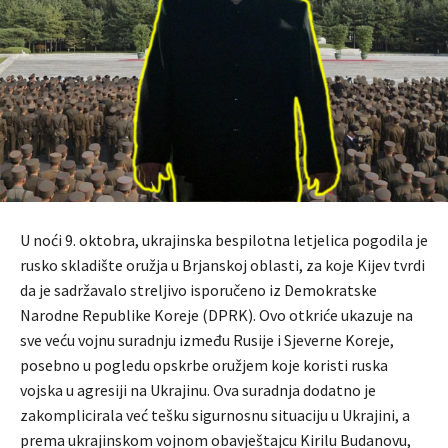
U noći 9. oktobra, ukrajinska bespilotna letjelica pogodila je
rusko skladište oružja u Brjanskoj oblasti, za koje Kijev tvrdi
da je sadržavalo streljivo isporučeno iz Demokratske
Narodne Republike Koreje (DPRK). Ovo otkriće ukazuje na
sve veću vojnu suradnju između Rusije i Sjeverne Koreje,
posebno u pogledu opskrbe oružjem koje koristi ruska
vojska u agresiji na Ukrajinu. Ova suradnja dodatno je
zakomplicirala već tešku sigurnosnu situaciju u Ukrajini, a
prema ukrajinskom vojnom obavještajcu Kirilu Budanovu,