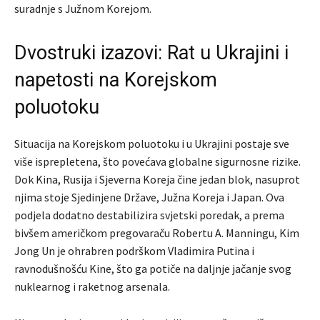
suradnje s Južnom Korejom.
Dvostruki izazovi: Rat u Ukrajini i
napetosti na Korejskom
poluotoku
Situacija na Korejskom poluotoku i u Ukrajini postaje sve
više isprepletena, što povećava globalne sigurnosne rizike.
Dok Kina, Rusija i Sjeverna Koreja čine jedan blok, nasuprot
njima stoje Sjedinjene Države, Južna Koreja i Japan. Ova
podjela dodatno destabilizira svjetski poredak, a prema
bivšem američkom pregovaraču Robertu A. Manningu, Kim
Jong Un je ohrabren podrškom Vladimira Putina i
ravnodušnošću Kine, što ga potiče na daljnje jačanje svog
nuklearnog i raketnog arsenala.