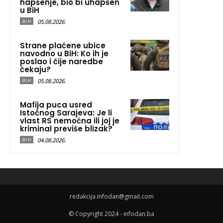
hapšenje, bio bi uhapšen
u BiH
05.08.2026.
BIH
Strane plaćene ubice
navodno u BiH: Ko ih je
poslao i čije naredbe
čekaju?
05.08.2026.
BIH
Mafija puca usred
Istočnog Sarajeva: Je li
vlast RS nemoćna ili joj je
kriminal previše blizak?
04.08.2026.
BIH
redakcija.infodan@gmail.com
© Copyright 2024 - infodan.ba