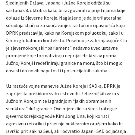
Sjedinjenih Država, Japana i Južne Koreje održali su
sastanak 8. oktobra kako bi razgovarali o prijetnjama koje
dolaze iz Sjeverne Koreje. Naglašeno je da je trilateralna
suradnja ključna za suočavanje s rastućom opasnošću koju
DPRK predstavlja, kako na Korejskom poluotoku, tako i u
širem globalnom kontekstu. Posebno je zabrinjavajuće što
je sjevernokorejski “parlament” nedavno uveo ustavne
promjene koje formaliziraju neprijateljski stav prema
Južnoj Koreji i redefiniraju granice na moru, što bi moglo
dovesti do novih napetosti i potencijalnih sukoba.
Uz rastuće vojne manevre Južne Koreje i SAD-a, DPRK je
zaprijetila prekidom svih cestovnih i željezničkih veza s
Južnom Korejom te izgradnjom “jakih obrambenih
struktura” duž granice. Ove mjere dio su šire strategije
sjevernokorejskog vođe Kim Jong Una, koji koristi
agresivnu retoriku i prijetnje nuklearnim oružjem kako bi
izvršio pritisak na Seul, ali i odvratio Japan i SAD od jačanja