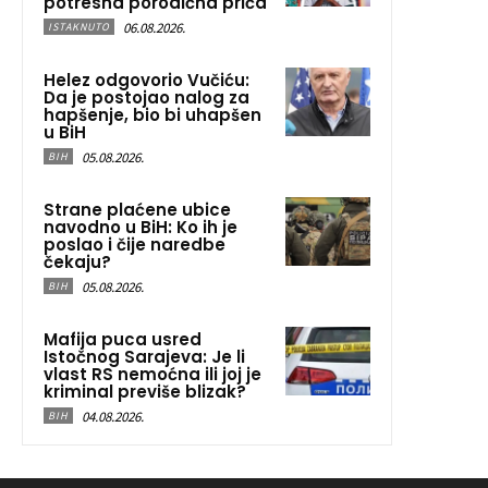
potresna porodična priča
06.08.2026.
ISTAKNUTO
Helez odgovorio Vučiću:
Da je postojao nalog za
hapšenje, bio bi uhapšen
u BiH
05.08.2026.
BIH
Strane plaćene ubice
navodno u BiH: Ko ih je
poslao i čije naredbe
čekaju?
05.08.2026.
BIH
Mafija puca usred
Istočnog Sarajeva: Je li
vlast RS nemoćna ili joj je
kriminal previše blizak?
04.08.2026.
BIH