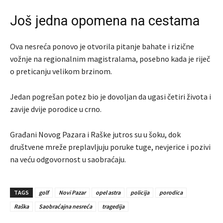
Još jedna opomena na cestama
Ova nesreća ponovo je otvorila pitanje bahate i rizične
vožnje na regionalnim magistralama, posebno kada je riječ
o preticanju velikom brzinom.
Jedan pogrešan potez bio je dovoljan da ugasi četiri života i
zavije dvije porodice u crno.
Građani Novog Pazara i Raške jutros su u šoku, dok
društvene mreže preplavljuju poruke tuge, nevjerice i pozivi
na veću odgovornost u saobraćaju.
TAGS
golf
Novi Pazar
opel astra
policija
porodica
Raška
Saobraćajna nesreća
tragedija