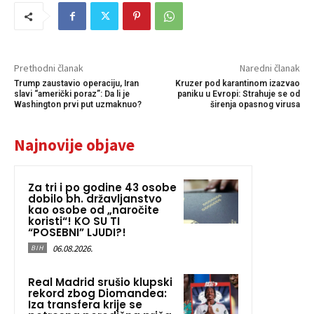
Prethodni članak
Naredni članak
Trump zaustavio operaciju, Iran
Kruzer pod karantinom izazvao
slavi “američki poraz”: Da li je
paniku u Evropi: Strahuje se od
Washington prvi put uzmaknuo?
širenja opasnog virusa
Najnovije objave
Za tri i po godine 43 osobe
dobilo bh. državljanstvo
kao osobe od „naročite
koristi“! KO SU TI
“POSEBNI” LJUDI?!
06.08.2026.
BIH
Real Madrid srušio klupski
rekord zbog Diomandea:
Iza transfera krije se