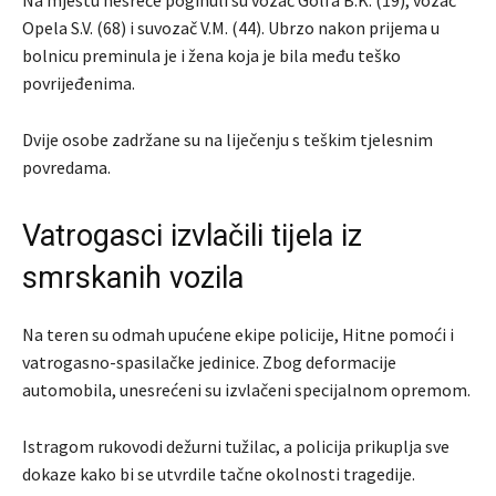
Na mjestu nesreće poginuli su vozač Golfa B.K. (19), vozač
Opela S.V. (68) i suvozač V.M. (44). Ubrzo nakon prijema u
bolnicu preminula je i žena koja je bila među teško
povrijeđenima.
Dvije osobe zadržane su na liječenju s teškim tjelesnim
povredama.
Vatrogasci izvlačili tijela iz
smrskanih vozila
Na teren su odmah upućene ekipe policije, Hitne pomoći i
vatrogasno-spasilačke jedinice. Zbog deformacije
automobila, unesrećeni su izvlačeni specijalnom opremom.
Istragom rukovodi dežurni tužilac, a policija prikuplja sve
dokaze kako bi se utvrdile tačne okolnosti tragedije.