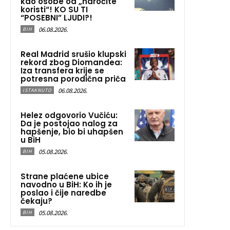
kao osobe od „naročite
koristi“! KO SU TI
“POSEBNI” LJUDI?!
06.08.2026.
BIH
Real Madrid srušio klupski
rekord zbog Diomandea:
Iza transfera krije se
potresna porodična priča
06.08.2026.
ISTAKNUTO
Helez odgovorio Vučiću:
Da je postojao nalog za
hapšenje, bio bi uhapšen
u BiH
05.08.2026.
BIH
Strane plaćene ubice
navodno u BiH: Ko ih je
poslao i čije naredbe
čekaju?
05.08.2026.
BIH