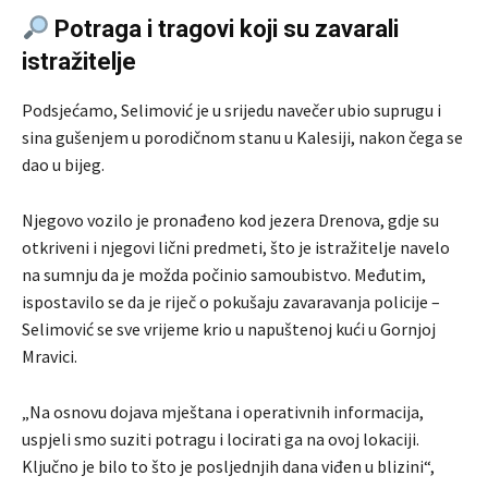
Potraga i tragovi koji su zavarali
istražitelje
Podsjećamo, Selimović je u srijedu navečer ubio suprugu i
sina gušenjem u porodičnom stanu u Kalesiji, nakon čega se
dao u bijeg.
Njegovo vozilo je pronađeno kod jezera Drenova, gdje su
otkriveni i njegovi lični predmeti, što je istražitelje navelo
na sumnju da je možda počinio samoubistvo. Međutim,
ispostavilo se da je riječ o pokušaju zavaravanja policije –
Selimović se sve vrijeme krio u napuštenoj kući u Gornjoj
Mravici.
„Na osnovu dojava mještana i operativnih informacija,
uspjeli smo suziti potragu i locirati ga na ovoj lokaciji.
Ključno je bilo to što je posljednjih dana viđen u blizini“,