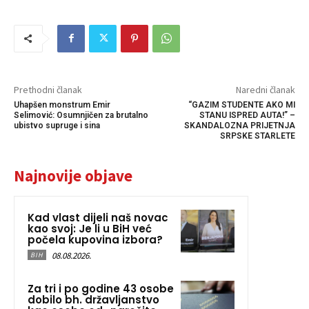
Prethodni članak
Naredni članak
Uhapšen monstrum Emir
“GAZIM STUDENTE AKO MI
Selimović: Osumnjičen za brutalno
STANU ISPRED AUTA!” –
ubistvo supruge i sina
SKANDALOZNA PRIJETNJA
SRPSKE STARLETE
Najnovije objave
Kad vlast dijeli naš novac
kao svoj: Je li u BiH već
počela kupovina izbora?
08.08.2026.
BIH
Za tri i po godine 43 osobe
dobilo bh. državljanstvo