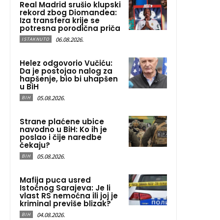
Real Madrid srušio klupski
rekord zbog Diomandea:
Iza transfera krije se
potresna porodična priča
06.08.2026.
ISTAKNUTO
Helez odgovorio Vučiću:
Da je postojao nalog za
hapšenje, bio bi uhapšen
u BiH
05.08.2026.
BIH
Strane plaćene ubice
navodno u BiH: Ko ih je
poslao i čije naredbe
čekaju?
05.08.2026.
BIH
Mafija puca usred
Istočnog Sarajeva: Je li
vlast RS nemoćna ili joj je
kriminal previše blizak?
04.08.2026.
BIH