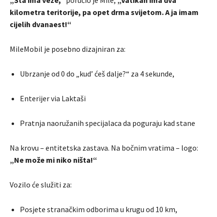
„Šta ima veze,“
poručio je Mile,
„Vatikan ima dva
kilometra teritorije, pa opet drma svijetom. A ja imam
cijelih dvanaest!“
MileMobil je posebno dizajniran za:
Ubrzanje od 0 do „kud’ ćeš dalje?“ za 4 sekunde,
Enterijer via Laktaši
Pratnja naoružanih specijalaca da poguraju kad stane
Na krovu – entitetska zastava. Na bočnim vratima – logo:
„Ne može mi niko ništa!“
Vozilo će služiti za:
Posjete stranačkim odborima u krugu od 10 km,