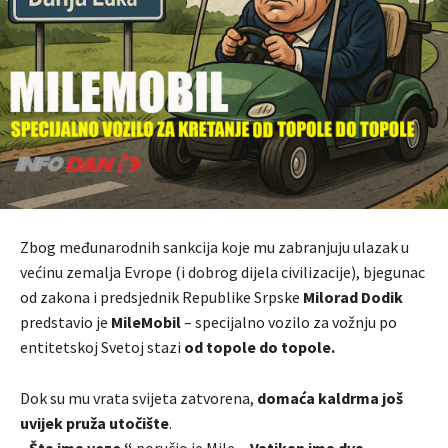
Zbog međunarodnih sankcija koje mu zabranjuju ulazak u
većinu zemalja Evrope (i dobrog dijela civilizacije), bjegunac
od zakona i predsjednik Republike Srpske
Milorad Dodik
predstavio je
MileMobil
– specijalno vozilo za vožnju po
entitetskoj Svetoj stazi
od topole do topole.
Dok su mu vrata svijeta zatvorena,
domaća kaldrma još
uvijek pruža utočište
.