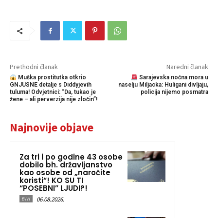
Prethodni članak
Naredni članak
Muška prostitutka otkrio
Sarajevska noćna mora u
GNJUSNE detalje s Diddyjevih
naselju Miljacka: Huligani divljaju,
tuluma! Odvjetnici: “Da, tukao je
policija nijemo posmatra
žene – ali perverzija nije zločin”!
Najnovije objave
Za tri i po godine 43 osobe
dobilo bh. državljanstvo
kao osobe od „naročite
koristi“! KO SU TI
“POSEBNI” LJUDI?!
06.08.2026.
BIH