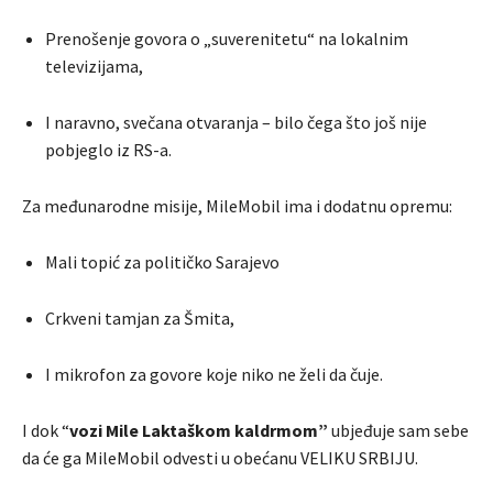
Prenošenje govora o „suverenitetu“ na lokalnim
televizijama,
I naravno, svečana otvaranja – bilo čega što još nije
pobjeglo iz RS-a.
Za međunarodne misije, MileMobil ima i dodatnu opremu:
Mali topić za političko Sarajevo
Crkveni tamjan za Šmita,
I mikrofon za govore koje niko ne želi da čuje.
I dok “
vozi Mile Laktaškom kaldrmom”
ubjeđuje sam sebe
da će ga MileMobil odvesti u obećanu VELIKU SRBIJU.