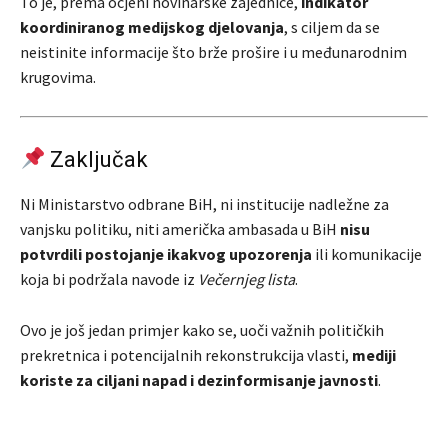
To je, prema ocjeni novinarske zajednice,
indikator
koordiniranog medijskog djelovanja
, s ciljem da se
neistinite informacije što brže prošire i u međunarodnim
krugovima.
Zaključak
Ni Ministarstvo odbrane BiH, ni institucije nadležne za
vanjsku politiku, niti američka ambasada u BiH
nisu
potvrdili postojanje ikakvog upozorenja
ili komunikacije
koja bi podržala navode iz
Večernjeg lista
.
Ovo je još jedan primjer kako se, uoči važnih političkih
prekretnica i potencijalnih rekonstrukcija vlasti,
mediji
koriste za ciljani napad i dezinformisanje javnosti
.