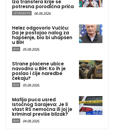
Iza transfera krije se
potresna porodična priča
06.08.2026.
ISTAKNUTO
Helez odgovorio Vučiću:
Da je postojao nalog za
hapšenje, bio bi uhapšen
u BiH
05.08.2026.
BIH
Strane plaćene ubice
navodno u BiH: Ko ih je
poslao i čije naredbe
čekaju?
05.08.2026.
BIH
Mafija puca usred
Istočnog Sarajeva: Je li
vlast RS nemoćna ili joj je
kriminal previše blizak?
04.08.2026.
BIH