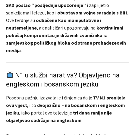
SAD poslao “posljednje upozorenje”
i zaprijetio
sankcijama Helezu, kao i
obustavom vojne saradnje s BiH
.
Ove tvrdnje su
odbačene kao manipulativne i
neutemeljene
, a analitičari upozoravaju na
kontinuirani
pokušaj kompromitacije državnih zvaničnika iz
sarajevskog političkog bloka od strane prohadezeovih
medija
.
N1 u službi narativa? Objavljeno na
engleskom i bosanskom jeziku
Posebnu pažnju izazvala je i činjenica da je
TV N1 prenijela
ovu vijest
, i to
dvojezično – na bosanskom i engleskom
jeziku
, iako portal ove televizije
tri dana ranije nije
objavljivao sadržaje na engleskom
.