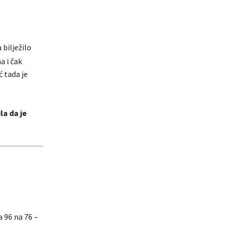
 bilježilo
a i čak
 tada je
la da je
a 96 na 76 –