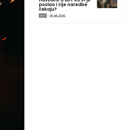
poslao i čije naredbe
čekaju?
05.08.2026.
BIH