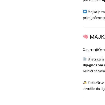
Majka je ta
primijećene c
MAJKA
Osumnjičena
U istrazi j
dijagnozom m
Klinici na Sok
Tužilaštvo 
utvrdilo da li