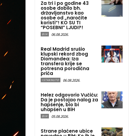
Za tri i po godine 43
osobe dobilo bh.
državljanstvo kao
osobe od „naročite
koristi“! KO SU TI
“POSEBNI” LJUDI?!
06.08.2026.
BIH
Real Madrid srušio
klupski rekord zbog
Diomandea: Iza
transfera krije se
potresna porodična
priča
06.08.2026.
ISTAKNUTO
Helez odgovorio Vučiću:
Da je postojao nalog za
hapšenje, bio bi
uhapšen u BiH
05.08.2026.
BIH
Strane plaćene ubice
navodno u BiH: Ko ih je