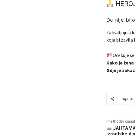
HEROJ
Da nije bil
Zahvaljujući
b
koja bi zavila 
Očekuje se 
Kako je žena
Gdje je zaka
Dijeliti
Prethodni člana
JAHTAMA 
izraelske di