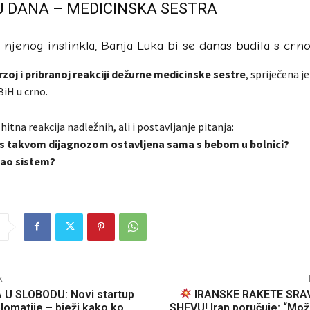
 DANA – MEDICINSKA SESTRA
o njenog instinkta, Banja Luka bi se danas budila s crno
rzoj i pribranoj reakciji dežurne medicinske sestre
, spriječena j
BiH u crno.
hitna reakcija nadležnih, ali i postavljanje pitanja:
 s takvom dijagnozom ostavljena sama s bebom u bolnici?
zao sistem?
k
U SLOBODU: Novi startup
IRANSKE RAKETE SRAV
plomatije – bježi kako ko
SHEVU! Iran poručuje: “Mož