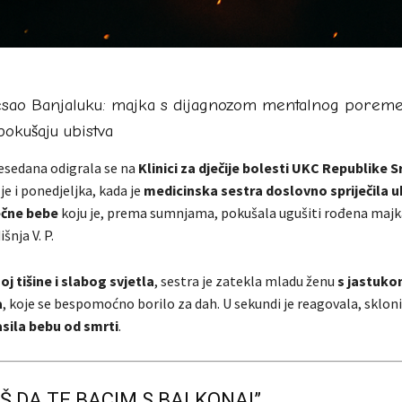
resao Banjaluku: majka s dijagnozom mentalnog poreme
pokušaju ubistva
sedana odigrala se na
Klinici za dječije bolesti UKC Republike 
e i ponedjeljka, kada je
medicinska sestra doslovno spriječila u
čne bebe
koju je, prema sumnjama, pokušala ugušiti rođena majk
nja V. P.
oj tišine i slabog svjetla
, sestra je zatekla mladu ženu
s jastuko
a
, koje se bespomoćno borilo za dah. U sekundi je reagovala, sklonil
sila bebu od smrti
.
Š DA TE BACIM S BALKONA!”