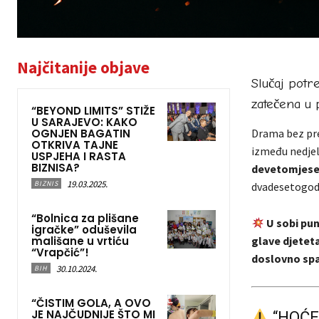
Najčitanije objave
Slučaj pot
zatečena u 
“BEYOND LIMITS” STIŽE
U SARAJEVO: KAKO
OGNJEN BAGATIN
Drama bez pre
OTKRIVA TAJNE
između nedjelj
USPJEHA I RASTA
BIZNISA?
devetomjese
19.03.2025.
BIZNIS
dvadesetogodiš
“Bolnica za plišane
U sobi pun
igračke” oduševila
mališane u vrtiću
glave djetet
“Vrapčić”!
doslovno spa
30.10.2024.
BIH
“ČISTIM GOLA, A OVO
JE NAJČUDNIJE ŠTO MI
“HOĆE