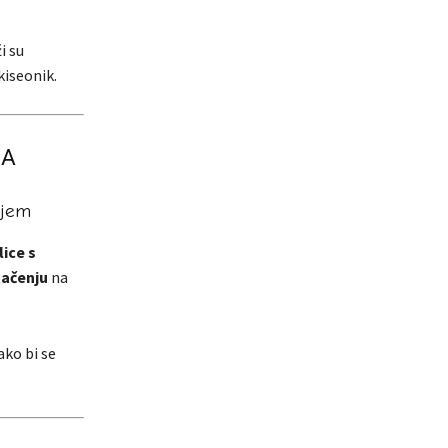
i su
kiseonik.
JA
njem
lice s
tačenju
na
kako bi se