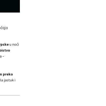
ćaja
Srpske
u noći
bistvo
a –
m preko
a jastuk i