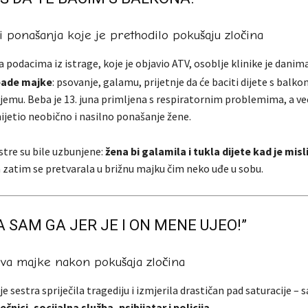
lji ponašanja koje je prethodilo pokušaju zločina
podacima iz istrage, koje je objavio ATV, osoblje klinike je danima
pade majke
: psovanje, galamu, prijetnje da će baciti dijete s balkon
jemu. Beba je 13. juna primljena s respiratornim problemima, a već
ijetio neobično i nasilno ponašanje žene.
stre su bile uzbunjene:
žena bi galamila i tukla dijete kad je misli
a zatim se pretvarala u brižnu majku čim neko uđe u sobu.
 SAM GA JER JE I ON MENE UJEO!”
ava majke nakon pokušaja zločina
e sestra spriječila tragediju i izmjerila drastičan pad saturacije – s
ječnici, socijalna služba, psihijatar i policija
.