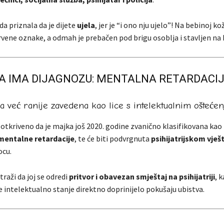
da priznala da je dijete
ujela
, jer je “i ono nju ujelo”! Na bebinoj kož
rvene oznake, a odmah je prebačen pod brigu osoblja i stavljen na 
 IMA DIJAGNOZU: MENTALNA RETARDACI
 već ranije zavedena kao lice s intelektualnim ošteće
e otkriveno da je majka još 2020. godine zvanično klasifikovana kao
entalne retardacije
, te će biti podvrgnuta
psihijatrijskom vješ
ocu.
traži da joj se odredi
pritvor i obavezan smještaj na psihijatriji
, 
 je intelektualno stanje direktno doprinijelo pokušaju ubistva.