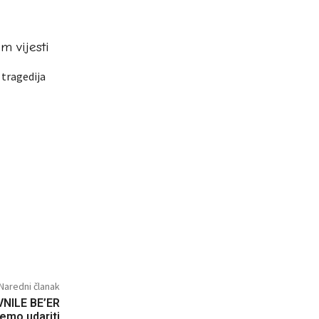
m vijesti
e tragedija
Naredni članak
NILE BE’ER
emo udariti