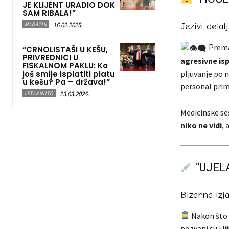
JE KLIJENT URADIO DOK
SAM RIBALA!”
16.02.2025.
Jezivi deta
MAGAZIN
Prema 
“CRNOLISTAŠI U KEŠU,
PRIVREDNICI U
agresivne is
FISKALNOM PAKLU: Ko
pljuvanje po n
još smije isplatiti platu
u kešu? Pa – država!”
personal prim
23.03.2025.
ISTAKNUTO
Medicinske se
niko ne vidi
, 
“UJELA
Bizarna izj
Nakon što j
pozvani su i
li