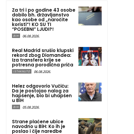
Za tri i po godine 43 osobe
dobilo bh. državljanstvo
kao osobe od „naročite
koristi“! KO SU TI
“POSEBNI” LJUDI?!
06.08.2026.
BIH
Real Madrid srušio klupski
rekord zbog Diomandea:
Iza transfera krije se
potresna porodična priča
06.08.2026.
ISTAKNUTO
Helez odgovorio Vučiću:
Da je postojao nalog za
hapšenje, bio bi uhapšen
u BiH
05.08.2026.
BIH
Strane plaćene ubice
navodno u BiH: Ko ih je
poslao i čije naredbe