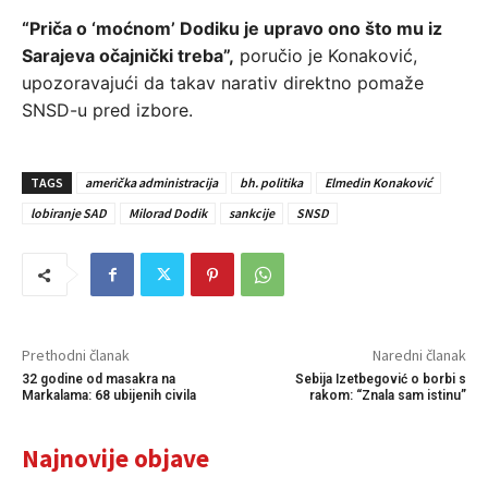
“Priča o ‘moćnom’ Dodiku je upravo ono što mu iz
Sarajeva očajnički treba”,
poručio je Konaković,
upozoravajući da takav narativ direktno pomaže
SNSD-u pred izbore.
TAGS
američka administracija
bh. politika
Elmedin Konaković
lobiranje SAD
Milorad Dodik
sankcije
SNSD
Prethodni članak
Naredni članak
32 godine od masakra na
Sebija Izetbegović o borbi s
Markalama: 68 ubijenih civila
rakom: “Znala sam istinu”
Najnovije objave