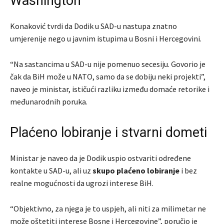
Washington
Konaković tvrdi da Dodik u SAD-u nastupa znatno
umjerenije nego u javnim istupima u Bosni i Hercegovini.
“Na sastancima u SAD-u nije pomenuo secesiju. Govorio je
čak da BiH može u NATO, samo da se dobiju neki projekti”,
naveo je ministar, ističući razliku između domaće retorike i
međunarodnih poruka.
Plaćeno lobiranje i stvarni dometi
Ministar je naveo da je Dodik uspio ostvariti određene
kontakte u SAD-u, ali uz
skupo plaćeno lobiranje
i bez
realne mogućnosti da ugrozi interese BiH.
“Objektivno, za njega je to uspjeh, ali niti za milimetar ne
može oštetiti interese Bosne i Hercegovine”, poručio je