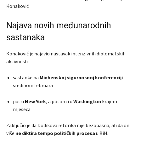
Konaković.
Najava novih međunarodnih
sastanaka
Konaković je najavio nastavak intenzivnih diplomatskih
aktivnosti:
sastanke na
Minhenskoj sigurnosnoj konferenciji
sredinom februara
put u
New York
, a potom i u
Washington
krajem
mjeseca
Zaključio je da Dodikova retorika nije bezopasna, ali da on
više
ne diktira tempo političkih procesa
u BiH.