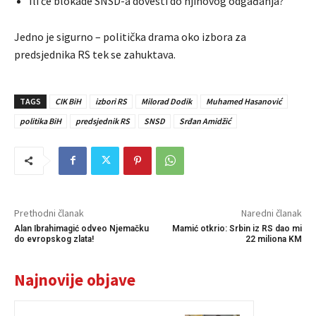
Ili će blokade SNSD-a dovesti do njihovog odgađanja?
Jedno je sigurno – politička drama oko izbora za
predsjednika RS tek se zahuktava.
TAGS
CIK BiH
izbori RS
Milorad Dodik
Muhamed Hasanović
politika BiH
predsjednik RS
SNSD
Srđan Amidžić
Prethodni članak
Naredni članak
Alan Ibrahimagić odveo Njemačku
Mamić otkrio: Srbin iz RS dao mi
do evropskog zlata!
22 miliona KM
Najnovije objave