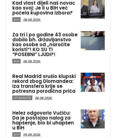
Kad vlast dijeli naš novac
kao svoj: Je li u BiH već
počela kupovina izbora?
08.08.2026.
BIH
Za tri i po godine 43 osobe
dobilo bh. državljanstvo
kao osobe od „naročite
koristi“! KO SU TI
“POSEBNI” LJUDI?!
06.08.2026.
BIH
Real Madrid srušio klupski
rekord zbog Diomandea:
Iza transfera krije se
potresna porodična priča
06.08.2026.
ISTAKNUTO
Helez odgovorio Vučiću:
Da je postojao nalog za
hapšenje, bio bi uhapšen
u BiH
05.08.2026.
BIH