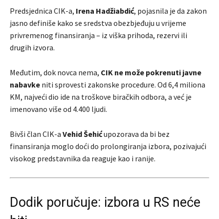
Predsjednica CIK-a,
Irena Hadžiabdić
, pojasnila je da zakon
jasno definiše kako se sredstva obezbjeđuju u vrijeme
privremenog finansiranja – iz viška prihoda, rezervi ili
drugih izvora.
Međutim, dok novca nema,
CIK ne može pokrenuti javne
nabavke
niti sprovesti zakonske procedure. Od 6,4 miliona
KM, najveći dio ide na troškove biračkih odbora, a već je
imenovano više od 4.400 ljudi.
Bivši član CIK-a
Vehid Šehić
upozorava da bi bez
finansiranja moglo doći do prolongiranja izbora, pozivajući
visokog predstavnika da reaguje kao i ranije.
Dodik poručuje: izbora u RS neće