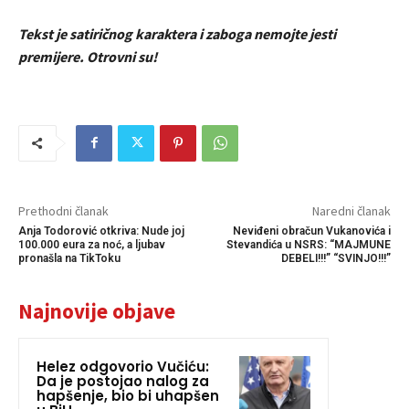
Tekst je satiričnog karaktera i zaboga nemojte jesti
premijere. Otrovni su!
Prethodni članak
Naredni članak
Anja Todorović otkriva: Nude joj
Neviđeni obračun Vukanovića i
100.000 eura za noć, a ljubav
Stevandića u NSRS: “MAJMUNE
pronašla na TikToku
DEBELI!!!” “SVINJO!!!”
Najnovije objave
Helez odgovorio Vučiću:
Da je postojao nalog za
hapšenje, bio bi uhapšen