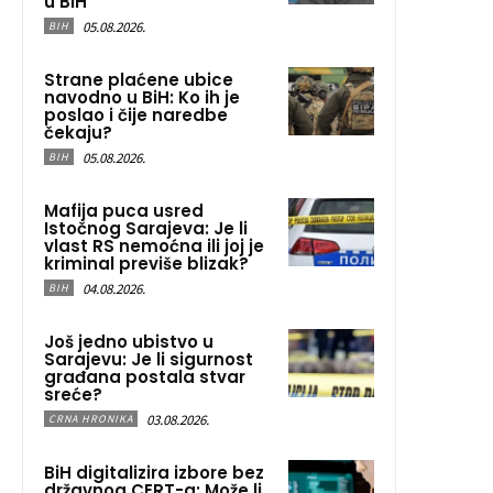
u BiH
05.08.2026.
BIH
Strane plaćene ubice
navodno u BiH: Ko ih je
poslao i čije naredbe
čekaju?
05.08.2026.
BIH
Mafija puca usred
Istočnog Sarajeva: Je li
vlast RS nemoćna ili joj je
kriminal previše blizak?
04.08.2026.
BIH
Još jedno ubistvo u
Sarajevu: Je li sigurnost
građana postala stvar
sreće?
03.08.2026.
CRNA HRONIKA
BiH digitalizira izbore bez
državnog CERT-a: Može li