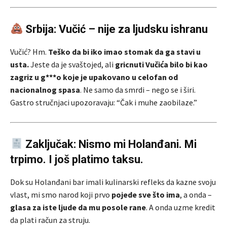
Srbija: Vučić – nije za ljudsku ishranu
Vučić? Hm.
Teško da bi iko imao stomak da ga stavi u
usta.
Jeste da je svaštojed, ali
gricnuti Vučića bilo bi kao
zagriz u g***o koje je upakovano u celofan od
nacionalnog spasa
. Ne samo da smrdi – nego se i širi.
Gastro stručnjaci upozoravaju: “Čak i muhe zaobilaze.”
Zaključak: Nismo mi Holanđani. Mi
trpimo. I još platimo taksu.
Dok su Holanđani bar imali kulinarski refleks da kazne svoju
vlast, mi smo narod koji prvo
pojede sve što ima
, a onda –
glasa za iste ljude da mu posole rane
. A onda uzme kredit
da plati račun za struju.