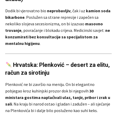
Dodik bi vjerovatno bio
neprobavljiv
, čak i uz
kamion soda
bikarbone
. Poslužen sa strane represije i zapečen sa
nekoliko slojeva secesionizma, on bi izazvao
masovno
trovanje
, povraćanje i blokadu crijeva. Medicinski savjet:
ne
konzumirati bez konsultacije sa specijalistom za
mentalnu higijenu
.
Hrvatska: Plenković – desert za elitu,
račun za sirotinju
Plenković ne bi završio na meniju. On bi elegantno
pobjegao kroz kuhinjski prozor dok bi njegovih
30
ministara gostima naplaćivali ulaz, tanjir, pribor i zrak u
sali
. Na kraju bi narod ostao i gladan i zadužen – ali sjećanje
na Plenkovića bi i dalje bilo posluženo kao suhi keks.