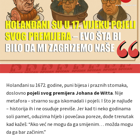
Holanđani su 1672. godine, puni bijesa i praznih stomaka,
doslovno
pojeli svog premijera Johana de Witta
. Nije
metafora – stvarno su ga iskomadali i pojeli. I što je najluđe
– historija ih i ne osuđuje previše. Jer kad ti neko godinama
soli pamet, oduzima hljeb i povećava poreze, dođe trenutak
kad kažeš: “Ako već ne mogu da ga smijenim… možda mogu
da ga bar začinim.”