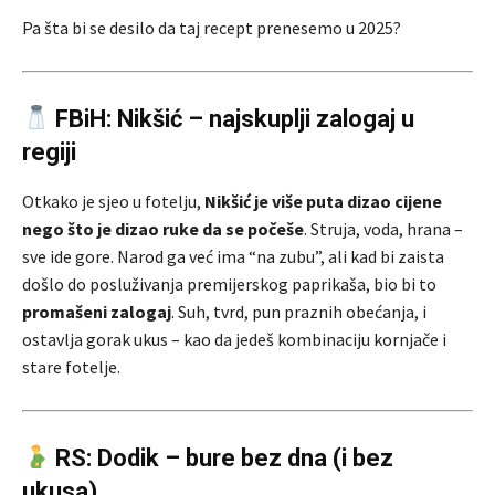
Pa šta bi se desilo da taj recept prenesemo u 2025?
FBiH: Nikšić – najskuplji zalogaj u
regiji
Otkako je sjeo u fotelju,
Nikšić je više puta dizao cijene
nego što je dizao ruke da se počeše
. Struja, voda, hrana –
sve ide gore. Narod ga već ima “na zubu”, ali kad bi zaista
došlo do posluživanja premijerskog paprikaša, bio bi to
promašeni zalogaj
. Suh, tvrd, pun praznih obećanja, i
ostavlja gorak ukus – kao da jedeš kombinaciju kornjače i
stare fotelje.
RS: Dodik – bure bez dna (i bez
ukusa)