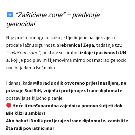
“Zaštićene zone” – predvorje
genocida!
Nije prošlo mnogo otkako je Ujedinjene nacije svijetu
prodale lažnu sigurnost.
Srebrenica i Žepa
, tadašnje tzv.
“zaštićene zone”
, postale su simbol
izdaje i pasivnosti UN-
a
, koji je pod plavim šljemovima mirno posmatrao genocid
nad hiljadama Bošnjaka.
I danas, kada
Milorad Dodik otvoreno prijeti nasiljem, ne
priznaje Sud BiH, vrijeđa i protjeruje strane diplomate
,
postavlja se ključno pitanje:
Hoće li međunarodna zajednica ponovo šutjeti dok
BiH klizi u ambis?!
Ako bahati Dodik protjeruje strane diplomate, zamislite
šta radi povratnicima!