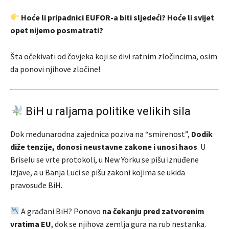
Hoće li pripadnici EUFOR-a biti sljedeći? Hoće li svijet
opet nijemo posmatrati?
Šta očekivati od čovjeka koji se divi ratnim zločincima, osim
da ponovi njihove zločine!
BiH u raljama politike velikih sila
Dok međunarodna zajednica poziva na “smirenost”,
Dodik
diže tenzije, donosi neustavne zakone i unosi haos
. U
Briselu se vrte protokoli, u New Yorku se pišu iznuđene
izjave, a u Banja Luci se pišu zakoni kojima se ukida
pravosuđe BiH.
A građani BiH? Ponovo
na čekanju pred zatvorenim
vratima EU
, dok se njihova zemlja gura na rub nestanka.