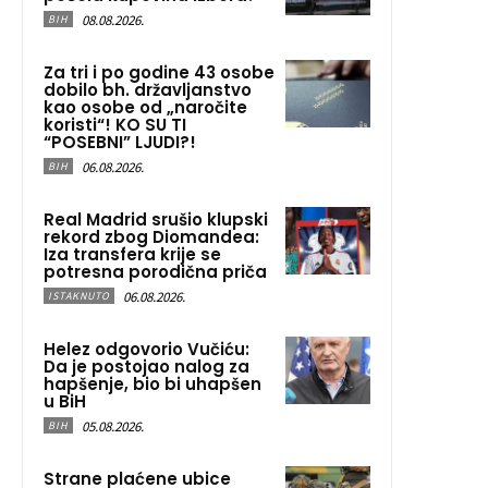
08.08.2026.
BIH
Za tri i po godine 43 osobe
dobilo bh. državljanstvo
kao osobe od „naročite
koristi“! KO SU TI
“POSEBNI” LJUDI?!
06.08.2026.
BIH
Real Madrid srušio klupski
rekord zbog Diomandea:
Iza transfera krije se
potresna porodična priča
06.08.2026.
ISTAKNUTO
Helez odgovorio Vučiću:
Da je postojao nalog za
hapšenje, bio bi uhapšen
u BiH
05.08.2026.
BIH
Strane plaćene ubice