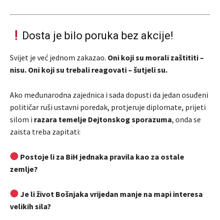
Dosta je bilo poruka bez akcije!
Svijet je već jednom zakazao.
Oni koji su morali zaštititi –
nisu. Oni koji su trebali reagovati – šutjeli su.
Ako međunarodna zajednica i sada dopusti da jedan osuđeni
političar ruši ustavni poredak, protjeruje diplomate, prijeti
silom i
razara temelje Dejtonskog sporazuma
, onda se
zaista treba zapitati:
Postoje li za BiH jednaka pravila kao za ostale
zemlje?
Je li život Bošnjaka vrijedan manje na mapi interesa
velikih sila?