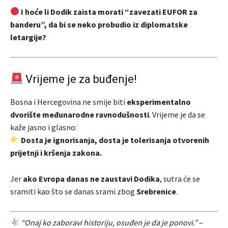
I hoće li Dodik zaista morati “zavezati EUFOR za
banderu”, da bi se neko probudio iz diplomatske
letargije?
Vrijeme je za buđenje!
Bosna i Hercegovina ne smije biti
eksperimentalno
dvorište međunarodne ravnodušnosti
. Vrijeme je da se
kaže jasno i glasno:
Dosta je ignorisanja, dosta je tolerisanja otvorenih
prijetnji i kršenja zakona.
Jer
ako Evropa danas ne zaustavi Dodika
, sutra će se
sramiti kao što se danas srami zbog
Srebrenice
.
“Onaj ko zaboravi historiju, osuđen je da je ponovi.”
–