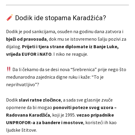
Dodik ide stopama Karadžića?
Dodik je pod sankcijama, osuđen na godinu dana zatvora i
bježi od pravosuđa
, dok mu se istovremeno šalju pozivi za
dijalog.
Prijeti i tjera strane diplomate iz Banje Luke,
vrijeđa EUFOR i NATO
. I niko ne reaguje.
Da li čekamo da se desi nova “Srebrenica” prije nego što
međunarodna zajednica digne ruku i kaže: “To je
neprihvatljivo”?
Dodik
slavi ratne zločince
, a sada sve glasnije zvuče
opomene da bi mogao
ponoviti poteze svog uzora –
Radovana Karadžića
, koji je 1995.
vezao pripadnike
UNPROFOR-a za bandere i mostove
, koristeći ih kao
ljudske štitove.