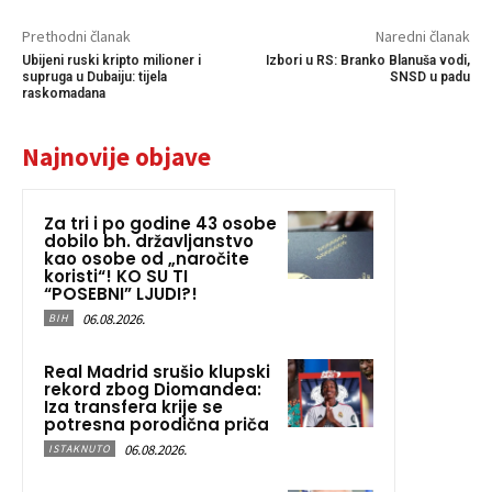
Prethodni članak
Naredni članak
Ubijeni ruski kripto milioner i
Izbori u RS: Branko Blanuša vodi,
supruga u Dubaiju: tijela
SNSD u padu
raskomadana
Najnovije objave
Za tri i po godine 43 osobe
dobilo bh. državljanstvo
kao osobe od „naročite
koristi“! KO SU TI
“POSEBNI” LJUDI?!
06.08.2026.
BIH
Real Madrid srušio klupski
rekord zbog Diomandea:
Iza transfera krije se
potresna porodična priča
06.08.2026.
ISTAKNUTO