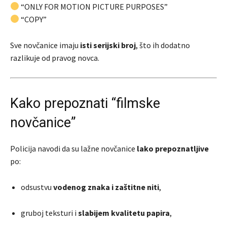
“ONLY FOR MOTION PICTURE PURPOSES”
“COPY”
Sve novčanice imaju
isti serijski broj
, što ih dodatno
razlikuje od pravog novca.
Kako prepoznati “filmske
novčanice”
Policija navodi da su lažne novčanice
lako prepoznatljive
po:
odsustvu
vodenog znaka i zaštitne niti
,
gruboj teksturi i
slabijem kvalitetu papira
,