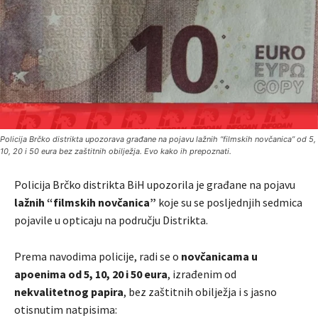
Policija Brčko distrikta upozorava građane na pojavu lažnih “filmskih novčanica” od 5,
10, 20 i 50 eura bez zaštitnih obilježja. Evo kako ih prepoznati.
Policija Brčko distrikta BiH upozorila je građane na pojavu
lažnih “filmskih novčanica”
koje su se posljednjih sedmica
pojavile u opticaju na području Distrikta.
Prema navodima policije, radi se o
novčanicama u
apoenima od 5, 10, 20 i 50 eura
, izrađenim od
nekvalitetnog papira
, bez zaštitnih obilježja i s jasno
otisnutim natpisima: