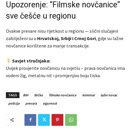
Upozorenje: “Filmske novčanice”
sve češće u regionu
Ovakve prevare nisu rijetkost u regionu — slični slučajevi
zabilježeni su u
Hrvatskoj, Srbiji i Crnoj Gori
, gdje su lažne
novčanice korištene za manje transakcije.
Savjet stručnjaka:
Uvijek provjerite novčanicu na svjetlu – prava novčanica ima
vodeni žig, metalnu nit i promjenjivu boju tiska.
TAGS
BiH
Brčko
filmske novčanice
kriminal
lažni novac
policija
prevara
sigurnost