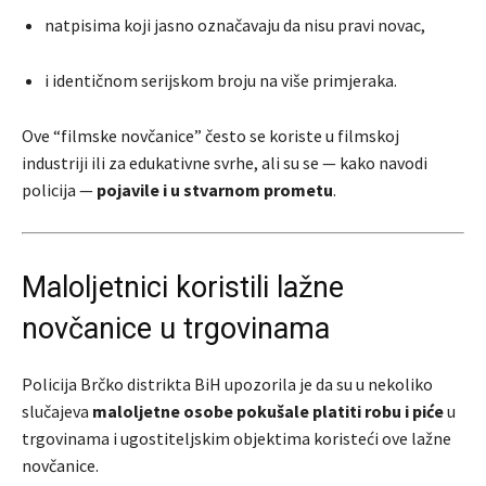
natpisima koji jasno označavaju da nisu pravi novac,
i identičnom serijskom broju na više primjeraka.
Ove “filmske novčanice” često se koriste u filmskoj
industriji ili za edukativne svrhe, ali su se — kako navodi
policija —
pojavile i u stvarnom prometu
.
Maloljetnici koristili lažne
novčanice u trgovinama
Policija Brčko distrikta BiH upozorila je da su u nekoliko
slučajeva
maloljetne osobe pokušale platiti robu i piće
u
trgovinama i ugostiteljskim objektima koristeći ove lažne
novčanice.