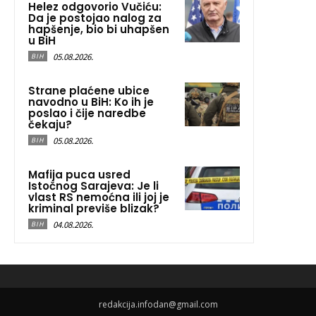
Helez odgovorio Vučiću:
Da je postojao nalog za
hapšenje, bio bi uhapšen
u BiH
05.08.2026.
BIH
Strane plaćene ubice
navodno u BiH: Ko ih je
poslao i čije naredbe
čekaju?
05.08.2026.
BIH
Mafija puca usred
Istočnog Sarajeva: Je li
vlast RS nemoćna ili joj je
kriminal previše blizak?
04.08.2026.
BIH
redakcija.infodan@gmail.com