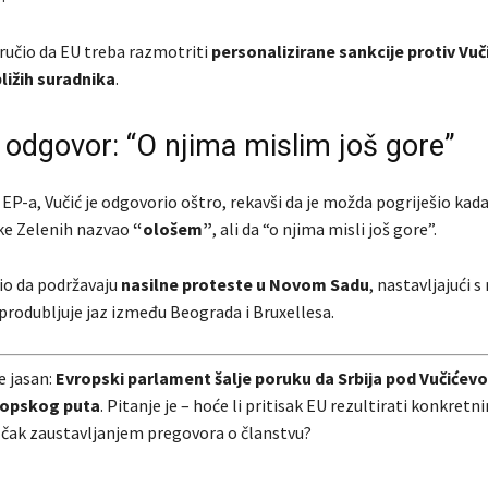
oručio da EU treba razmotriti
personalizirane sankcije protiv Vuči
ližih suradnika
.
 odgovor: “O njima mislim još gore”
EP-a, Vučić je odgovorio oštro, rekavši da je možda pogriješio kada
ke Zelenih nazvao
“ološem”
, ali da “o njima misli još gore”.
žio da podržavaju
nasilne proteste u Novom Sadu
, nastavljajući 
produbljuje jaz između Beograda i Bruxellesa.
e jasan:
Evropski parlament šalje poruku da Srbija pod Vučićev
ropskog puta
. Pitanje je – hoće li pritisak EU rezultirati konkretn
i čak zaustavljanjem pregovora o članstvu?