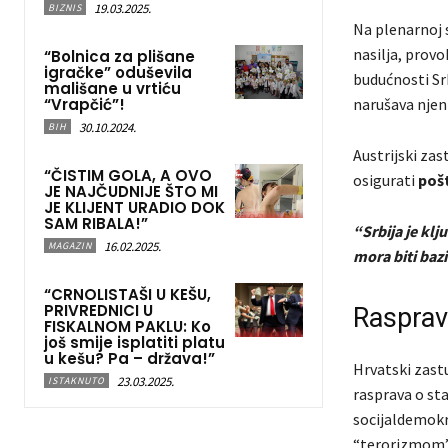
19.03.2025.
BIZNIS
Na plenarnoj s
nasilja, prov
“Bolnica za plišane
igračke” oduševila
budućnosti Srb
mališane u vrtiću
“Vrapčić”!
narušava njen
30.10.2024.
BIH
Austrijski za
“ČISTIM GOLA, A OVO
osigurati
pošt
JE NAJČUDNIJE ŠTO MI
JE KLIJENT URADIO DOK
SAM RIBALA!”
“Srbija je kl
16.02.2025.
MAGAZIN
mora biti baz
“CRNOLISTAŠI U KEŠU,
PRIVREDNICI U
Rasprav
FISKALNOM PAKLU: Ko
još smije isplatiti platu
u kešu? Pa – država!”
Hrvatski zast
23.03.2025.
ISTAKNUTO
rasprava o st
socijaldemok
“terorizmom”