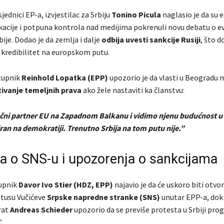
jednici EP-a, izvjestilac za Srbiju
Tonino Picula
naglasio je da su e
okacije i potpuna kontrola nad medijima pokrenuli novu debatu o e
ije. Dodao je da zemlja i dalje
odbija uvesti sankcije Rusiji
, što 
 kredibilitet na europskom putu.
stupnik
Reinhold Lopatka (EPP)
upozorio je da vlasti u Beogradu 
ivanje temeljnih prava
ako žele nastaviti ka članstvu:
jučni partner EU na Zapadnom Balkanu i vidimo njenu budućnost u U
iran na demokratiji. Trenutno Srbija na tom putu nije.”
a o SNS-u i upozorenja o sankcijama
upnik
Davor Ivo Stier (HDZ, EPP)
najavio je da će uskoro biti otvo
atusu Vučićeve
Srpske napredne stranke (SNS)
unutar EPP-a, dok j
rat
Andreas Schieder
upozorio da se previše protesta u Srbiji pro
.