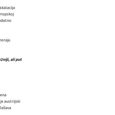
skalacija
vropskoj
dodatno
moraju
niji, ali put
rena
e austrijski
glašava