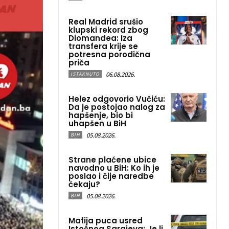
Real Madrid srušio
klupski rekord zbog
Diomandea: Iza
transfera krije se
potresna porodična
priča
06.08.2026.
ISTAKNUTO
Helez odgovorio Vučiću:
Da je postojao nalog za
hapšenje, bio bi
uhapšen u BiH
05.08.2026.
BIH
Strane plaćene ubice
navodno u BiH: Ko ih je
poslao i čije naredbe
čekaju?
05.08.2026.
BIH
Mafija puca usred
Istočnog Sarajeva: Je li