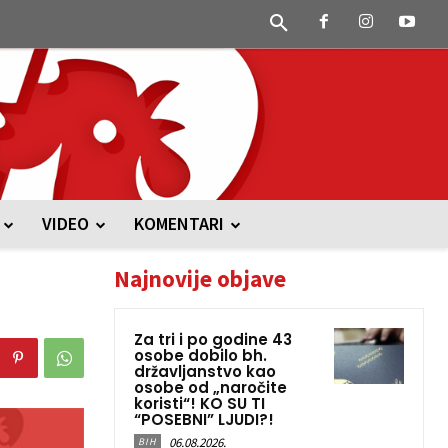
VIDEO
KOMENTARI
Najnovije objave
Za tri i po godine 43
osobe dobilo bh.
državljanstvo kao
osobe od „naročite
koristi“! KO SU TI
“POSEBNI” LJUDI?!
06.08.2026.
BIH