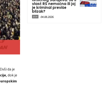
vlast RS nemoćna ili joj
je kriminal previše
blizak?
04.08.2026.
BIH
ivši da je
cije
, dok je
 europskim