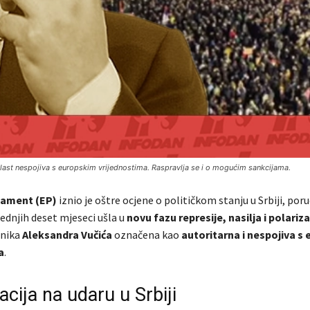
va vlast nespojiva s europskim vrijednostima. Raspravlja se i o mogućim sankcijama.
lament (EP)
iznio je oštre ocjene o političkom stanju u Srbiji, poruč
ednjih deset mjeseci ušla u
novu fazu represije, nasilja i polariza
dnika
Aleksandra Vučića
označena kao
autoritarna i nespojiva s
a
.
cija na udaru u Srbiji