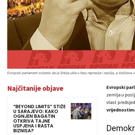
Evropski parlament ocijenio da je Srbija ušla u fazu represije i nasilja, a Vučiće
Najčitanije objave
Evropski par
zemlja u poslj
vlast predsje
“BEYOND LIMITS” STIŽE
vrijednostim
U SARAJEVO: KAKO
OGNJEN BAGATIN
OTKRIVA TAJNE
USPJEHA I RASTA
Demokra
BIZNISA?