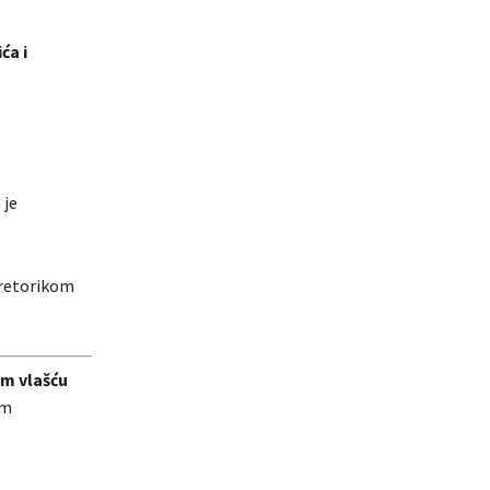
ća i
 je
s retorikom
om vlašću
im