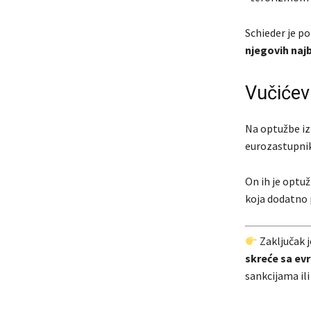
Schieder je p
njegovih najb
Vučićev
Na optužbe iz 
eurozastupni
On ih je optu
koja dodatno 
Zaključak j
skreće sa ev
sankcijama il