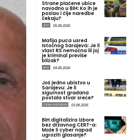
Strane plaćene ubice
navodno u BiH: Ko ih je
poslao i čije naredbe
čekaju?
05.08.2026.
BIH
Mafija puca usred
Istočnog Sarajeva: Je li
vlast RS nemoćna ili joj
je kriminal previše
blizak?
04.08.2026.
BIH
Još jedno ubistvo u
Sarajevu: Je li
sigurnost građana
postala stvar sreće?
03.08.2026.
CRNA HRONIKA
BiH digitalizira izbore
bez državnog CERT-a:
Može li cyber napad
ugroziti glasanje?