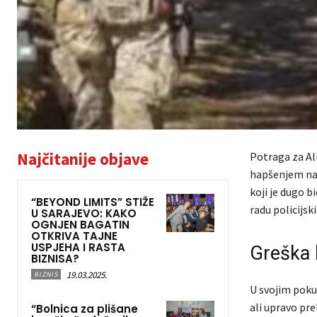
Najčitanije objave
Potraga za Al
hapšenjem nako
koji je dugo b
“BEYOND LIMITS” STIŽE
radu policijsk
U SARAJEVO: KAKO
OGNJEN BAGATIN
OTKRIVA TAJNE
USPJEHA I RASTA
Greška 
BIZNISA?
19.03.2025.
BIZNIS
U svojim poku
ali upravo pr
“Bolnica za plišane