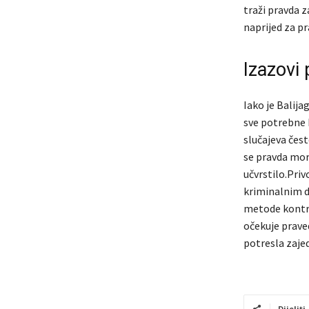
traži pravda 
naprijed za p
Izazovi
Iako je Balija
sve potrebne 
slučajeva čest
se pravda mor
učvrstilo.Pri
kriminalnim d
metode kontro
očekuje prave
potresla zajed
Dijeliti