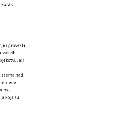
a korak
je i provesti
 ovakvih
jekstvu, ali
 sistema nad
avremene
vnost
la koja su