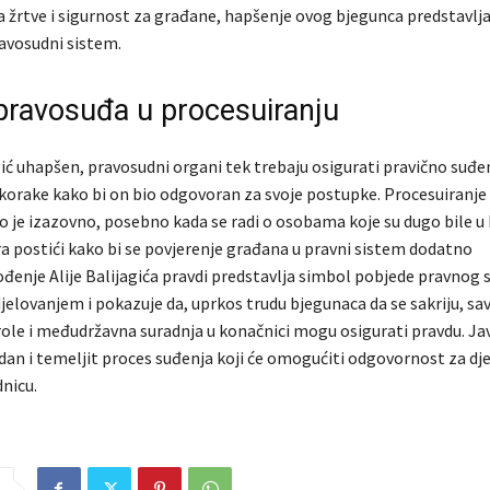
za žrtve i sigurnost za građane, hapšenje ovog bjegunca predstavlj
ravosudni sistem.
 pravosuđa u procesuiranju
gić uhapšen, pravosudni organi tek trebaju osigurati pravično suđen
korake kako bi on bio odgovoran za svoje postupke. Procesuiranje
o je izazovno, posebno kada se radi o osobama koje su dugo bile u b
a postići kako bi se povjerenje građana u pravni sistem dodatno
vođenje Alije Balijagića pravdi predstavlja simbol pobjede pravnog
jelovanjem i pokazuje da, uprkos trudu bjegunaca da se sakriju, s
le i međudržavna suradnja u konačnici mogu osigurati pravdu. Ja
dan i temeljit proces suđenja koji će omogućiti odgovornost za dje
nicu.