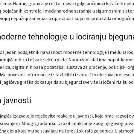
pšenje. Naime, granica je često mjesto gdje počinioci krivičnih djela
g pojačanih kontrola i međunarodne saradnje u sigurnosnim sist
 svojoj nepažnji zanemario opreznost koja mu je do tada omogućila 
oderne tehnologije u lociranju bjegun
e još jedan podsjetnik na važnost moderne tehnologije i međunarod
sumnjičenih za teška krivična djela. Naoružani alatima poput kamer
lica, digitalnih baza podataka i sustava za praćenje, policijski or
še povezati informacije iz različitih izvora, što ubrzava procese 
ijagićeva greška dokazuje da su bjegunci sve više izloženi riziku od
 javnosti
agića izazvalo je mješovite reakcije u javnosti, koja prati razvoj ov
esovanjem. Mnogi građani su izrazili olakšanje zbog njegovog privo
čna djela koja mu se stavljaju na teret šokirala zajednicu. U atmosf