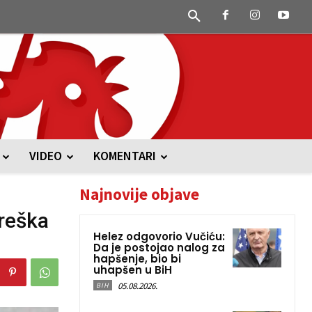
VIDEO
KOMENTARI
Najnovije objave
Greška
Helez odgovorio Vučiću:
Da je postojao nalog za
hapšenje, bio bi
uhapšen u BiH
05.08.2026.
BIH