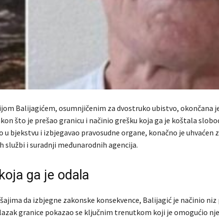
ijom Balijagićem, osumnjičenim za dvostruko ubistvo, okončana j
n što je prešao granicu i načinio grešku koja ga je koštala slobod
io u bjekstvu i izbjegavao pravosudne organe, konačno je uhvaćen z
ih službi i suradnji međunarodnih agencija.
koja ga je odala
šajima da izbjegne zakonske konsekvence, Balijagić je načinio niz
elazak granice pokazao se ključnim trenutkom koji je omogućio nj