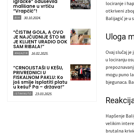
igračke” oduševila
lociranje i ha
mališane u vrtiću
“Vrapčić”!
otkriveni zbo
30.10.2024.
Balijagić je u
BIH
“ČISTIM GOLA, A OVO
Uloga m
JE NAJČUDNIJE ŠTO MI
JE KLIJENT URADIO DOK
SAM RIBALA!”
Ovaj slučaj j
16.02.2025.
MAGAZIN
u lociranju o
prepoznavanje 
“CRNOLISTAŠI U KEŠU,
PRIVREDNICI U
mogu puno lak
FISKALNOM PAKLU: Ko
još smije isplatiti platu
bjegunaca. Bal
u kešu? Pa – država!”
23.03.2025.
ISTAKNUTO
Reakcija
Hapšenje Balij
velikim inter
brutalna krivi