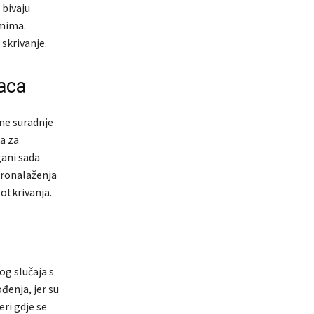
 bivaju
emima.
skrivanje.
aca
ne suradnje
a za
gani sada
pronalaženja
 otkrivanja.
og slučaja s
đenja, jer su
eri gdje se