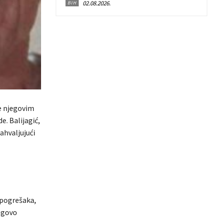
02.08.2026.
BIH
e njegovim
e. Balijagić,
ahvaljujući
 pogrešaka,
egovo