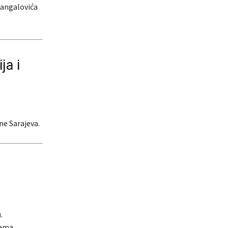
Čangalovića
ja i
ne Sarajeva.
u
.
rema