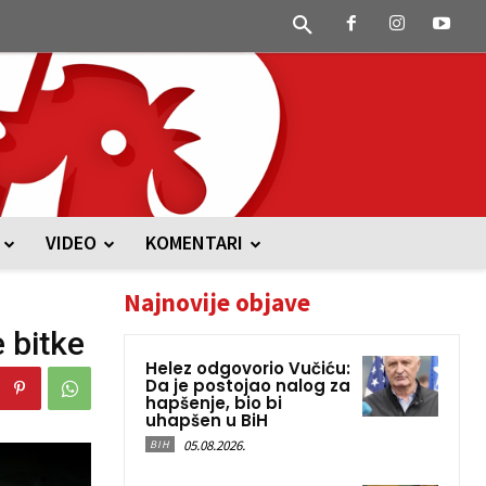
VIDEO
KOMENTARI
Najnovije objave
 bitke
Helez odgovorio Vučiću:
Da je postojao nalog za
hapšenje, bio bi
uhapšen u BiH
05.08.2026.
BIH