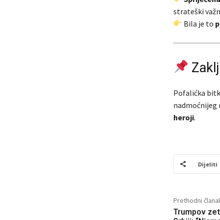
strateški va
Bila je to
p
Zakl
Pofalićka bit
nadmoćnijeg n
heroji
.
Dijeliti
Prethodni člana
Trumpov zet 