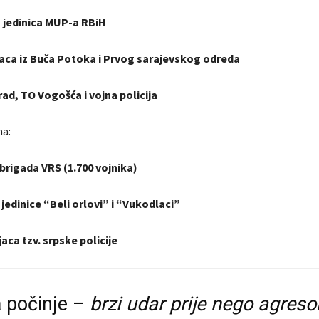
 jedinica MUP-a RBiH
aca iz Buča Potoka i Prvog sarajevskog odreda
ad, TO Vogošća i vojna policija
a:
brigada VRS (1.700 vojnika)
jedinice “Beli orlovi” i “Vukodlaci”
jaca tzv. srpske policije
 počinje –
brzi udar prije nego agreso