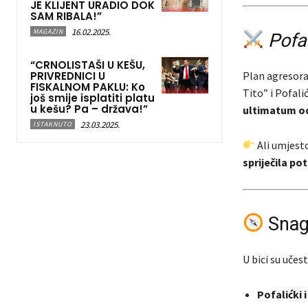
JE KLIJENT URADIO DOK
SAM RIBALA!”
16.02.2025.
MAGAZIN
Pofa
“CRNOLISTAŠI U KEŠU,
PRIVREDNICI U
Plan agresora 
FISKALNOM PAKLU: Ko
Tito” i Pofalić
još smije isplatiti platu
u kešu? Pa – država!”
ultimatum od
23.03.2025.
ISTAKNUTO
Ali umjesto
spriječila po
Snage
U bici su učest
Pofalićki 