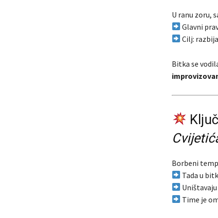
U ranu zoru,
Glavni prav
Cilj: razbij
Bitka se vodi
improvizovan
Ključ
Cvijeti
Borbeni tempo
Tada u bitk
Uništavaju
Time je o