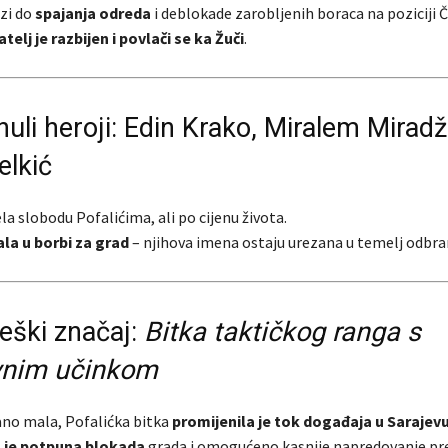
zi do
spajanja odreda
i deblokade zarobljenih boraca na poziciji 
atelj je razbijen i povlači se ka Žuči
.
uli heroji: Edin Krako, Miralem Miradži
elkić
ela slobodu Pofalićima, ali po cijenu života.
ala u borbi za grad
– njihova imena ostaju urezana u temelj odbra
eški značaj:
Bitka taktičkog ranga s
vnim učinkom
ano mala, Pofalićka bitka
promijenila je tok događaja u Sarajev
a je potpuna blokada
grada i omogućeno kasnije napredovanje p