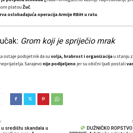
žnom platou
Žuč
.
rva oslobađajuća operacija Armije RBiH u ratu
.
jučak:
Grom koji je spriječio mrak
ka ostaje podsjetnik da su
volja, hrabrost i organizacija
u stanju z
eprijatelja. Sarajevo
nije podijeljeno
jer su obični ljudi postali
va
k
u središtu skandala u
DUŽNIČKO ROPSTVO 