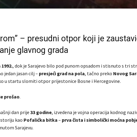
rom” – presudni otpor koji je zaustav
canje glavnog grada
 1992.
, dok je Sarajevo bilo pod punom opsadom i stisnuto s tri st
o jedan jasan cilj –
presjeći grad na pola
, tačno preko
Novog Sara
ako u startu slomiti otpor prijestonice Bosne i Hercegovine.
ije prošao
.
ašnji dan prije
33 godine
, izvedena je vojna operacija kodnog naz
historiju kao
Pofalićka bitka
–
prva čista i simbolički moćna pobj
nutom Sarajevu.