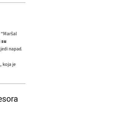
e “Maršal
 su
ijedi napad.
a
, koja je
esora