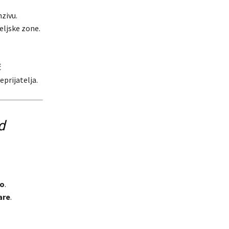
nzivu.
eljske zone.
ć
eprijatelja.
d
zo
.
are
.