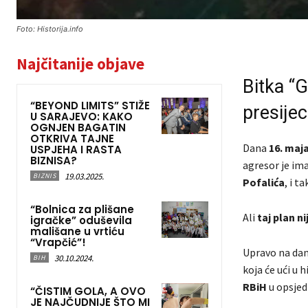
Foto: Historija.info
Najčitanije objave
Bitka “G
“BEYOND LIMITS” STIŽE
presije
U SARAJEVO: KAKO
OGNJEN BAGATIN
OTKRIVA TAJNE
Dana
16. maja
USPJEHA I RASTA
BIZNISA?
agresor je ima
19.03.2025.
BIZNIS
Pofalića
, i t
“Bolnica za plišane
Ali
taj plan n
igračke” oduševila
mališane u vrtiću
“Vrapčić”!
Upravo na dan
30.10.2024.
BIH
koja će ući u 
RBiH
u opsjed
“ČISTIM GOLA, A OVO
JE NAJČUDNIJE ŠTO MI