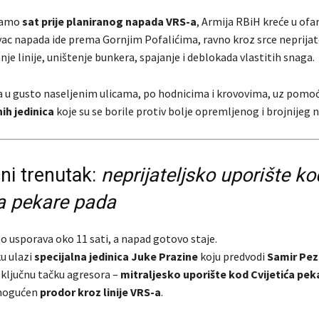
 samo
sat prije planiranog napada VRS-a
, Armija RBiH kreće u ofa
ac napada ide prema Gornjim Pofalićima, ravno kroz srce neprijat
anje linije, uništenje bunkera, spajanje i deblokada vlastitih snaga.
la u gusto naseljenim ulicama, po hodnicima i krovovima, uz pomo
ih jedinica
koje su se borile protiv bolje opremljenog i brojnijeg n
ni trenutak:
neprijateljsko uporište ko
ća pekare pada
 usporava oko 11 sati, a napad gotovo staje.
u ulazi
specijalna jedinica Juke Prazine
koju predvodi
Samir Pe
 ključnu tačku agresora –
mitraljesko uporište kod Cvijetića pek
mogućen
prodor kroz linije VRS-a
.