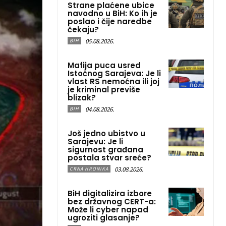
Strane plaćene ubice
navodno u BiH: Ko ih je
poslao i čije naredbe
čekaju?
05.08.2026.
BIH
Mafija puca usred
Istočnog Sarajeva: Je li
vlast RS nemoćna ili joj
je kriminal previše
blizak?
04.08.2026.
BIH
Još jedno ubistvo u
Sarajevu: Je li
sigurnost građana
postala stvar sreće?
03.08.2026.
CRNA HRONIKA
BiH digitalizira izbore
bez državnog CERT-a:
Može li cyber napad
ugroziti glasanje?