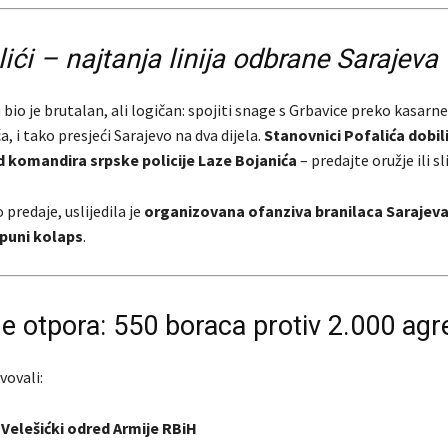
lići – najtanja linija odbrane Sarajeva
bio je brutalan, ali logičan: spojiti snage s Grbavice preko kasarn
a, i tako presjeći Sarajevo na dva dijela.
Stanovnici Pofalića dobili
 komandira srpske policije Laze Bojanića
– predajte oružje ili sl
 predaje, uslijedila je
organizovana ofanziva branilaca Sarajev
tpuni kolaps
.
 otpora: 550 boraca protiv 2.000 agr
vovali:
i Velešićki odred Armije RBiH