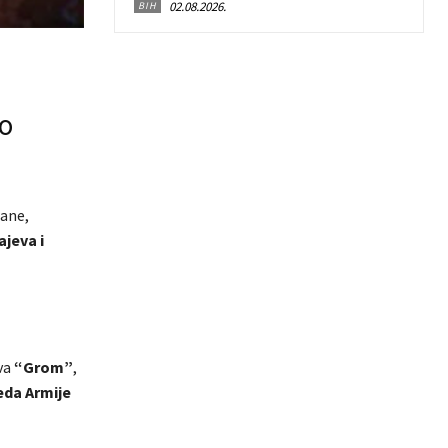
02.08.2026.
BIH
io
rane,
jeva i
iva
“Grom”
,
eda Armije