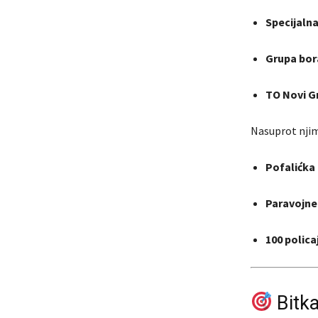
Specijalna
Grupa bor
TO Novi Gr
Nasuprot njim
Pofalićka 
Paravojne 
100 polica
Bitka