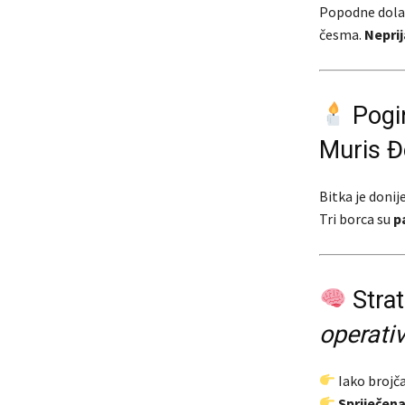
Popodne dola
česma.
Neprij
Pogin
Muris Đ
Bitka je donij
Tri borca su
p
Strat
operati
Iako brojč
Spriječen