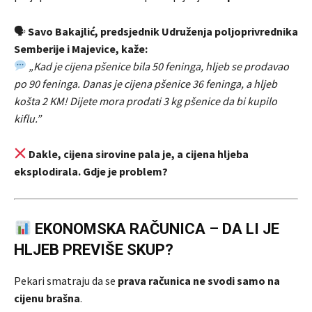
🗣
Savo Bakajlić, predsjednik Udruženja poljoprivrednika
Semberije i Majevice, kaže:
„Kad je cijena pšenice bila 50 feninga, hljeb se prodavao
po 90 feninga. Danas je cijena pšenice 36 feninga, a hljeb
košta 2 KM! Dijete mora prodati 3 kg pšenice da bi kupilo
kiflu.”
Dakle, cijena sirovine pala je, a cijena hljeba
eksplodirala. Gdje je problem?
EKONOMSKA RAČUNICA – DA LI JE
HLJEB PREVIŠE SKUP?
Pekari smatraju da se
prava računica ne svodi samo na
cijenu brašna
.