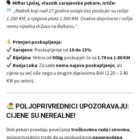
🗣
Miftar Ljušaj, vlasnik sarajevske pekare, ističe:
„Radnik koji radi 27 godina ostaje bez posla jer su režije
1.200 KM, a njegova plata 1.500 KM. Ovakve doprinose i režije
nema nijedna država na Balkanu.”
Primjeri poskupljenja:
Sarajevo
: Poskupljenje od
10 do 15%
Bijeljina
: Vekna od
500g
poskupjet će sa
1.70 na 1.80 KM
Banja Luka
: Za sada
nema najava poskupljenja
, ali
cijene su već više nego u drugim dijelovima BiH (2.20 – 2.40
KM po vekni).
POLJOPRIVREDNICI UPOZORAVAJU:
CIJENE SU NEREALNE!
Dok pekari pravdaju povećanja
troškovima rada i sirovina
,
poljoprivrednici tvrde da su poskupljenja
neopravdana
.