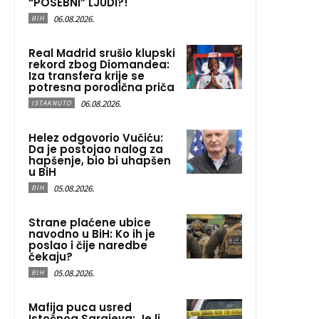
“POSEBNI” LJUDI?!
06.08.2026.
BIH
Real Madrid srušio klupski
rekord zbog Diomandea:
Iza transfera krije se
potresna porodična priča
06.08.2026.
ISTAKNUTO
Helez odgovorio Vučiću:
Da je postojao nalog za
hapšenje, bio bi uhapšen
u BiH
05.08.2026.
BIH
Strane plaćene ubice
navodno u BiH: Ko ih je
poslao i čije naredbe
čekaju?
05.08.2026.
BIH
Mafija puca usred
Istočnog Sarajeva: Je li