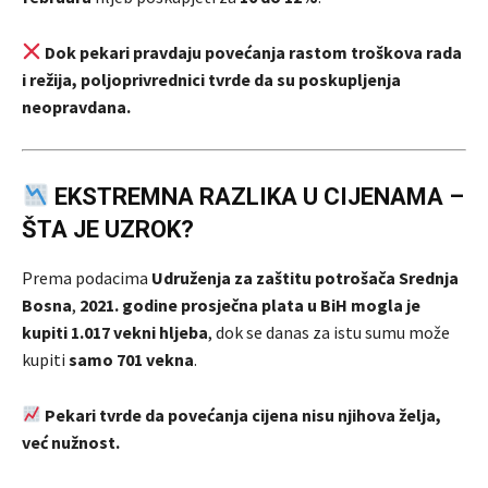
Dok pekari pravdaju povećanja rastom troškova rada
i režija, poljoprivrednici tvrde da su poskupljenja
neopravdana.
EKSTREMNA RAZLIKA U CIJENAMA –
ŠTA JE UZROK?
Prema podacima
Udruženja za zaštitu potrošača Srednja
Bosna
,
2021. godine prosječna plata u BiH mogla je
kupiti 1.017 vekni hljeba
, dok se danas za istu sumu može
kupiti
samo 701 vekna
.
Pekari tvrde da povećanja cijena nisu njihova želja,
već nužnost.