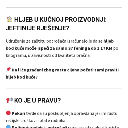
HLJEB U KUĆNOJ PROIZVODNJI:
JEFTINIJE RJEŠENJE?
Udruženje za zaštitu potrošača izračunalo je da se
hljeb
kod kuće može ispeći za samo 37 feninga do 1.17 KM
po
kilogramu, u zavisnosti od kvaliteta brašna.
Da li će građani zbog rasta cijena početi sami praviti
hljeb kod kuće?
KO JE U PRAVU?
Pekari
tvrde da su poskupljenja opravdana jer im rastu
režijski troškovi i plate radnika.
Poljoprivrednici
i
potrošači
smatraju da pekari koriste