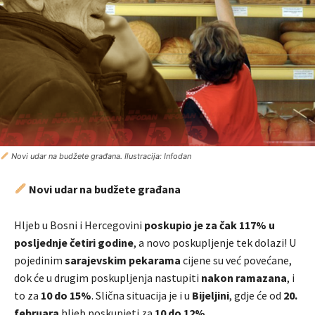
Novi udar na budžete građana. Ilustracija: Infodan
Novi udar na budžete građana
Hljeb u Bosni i Hercegovini
poskupio je za čak 117% u
posljednje četiri godine
, a novo poskupljenje tek dolazi! U
pojedinim
sarajevskim pekarama
cijene su već povećane,
dok će u drugim poskupljenja nastupiti
nakon ramazana
, i
to za
10 do 15%
. Slična situacija je i u
Bijeljini
, gdje će od
20.
februara
hljeb poskupjeti za
10 do 12%
.