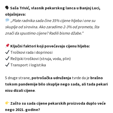
🗣
Saša Trivić, vlasnik pekarskog lanca u Banjoj Luci,
objašnjava:
„Plate radnika sada čine 35% cijene hljeba i one su
skuplje od sirovina. Ako zaradimo 2-3% od prometa, šta
znači da spustimo cijene? Radili bismo džabe.”
Ključni faktori koji povećavaju cijenu hljeba:
Troškovi rada i doprinosi
Režijski troškovi (struja, voda, plin)
Transport i logistika
S druge strane,
potrošačka udruženja
tvrde da je
brašno
tokom pandemije bilo skuplje nego sada, ali tada pekari
nisu dizali cijene
.
Zašto su sada cijene pekarskih proizvoda duplo veće
nego 2021. godine?