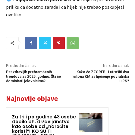
priliku da dodatno zarade i da hljeb nije trebao poskupjeti
ovoliko.
Prethodni članak
Naredni članak
Pet zdravijih prehrambenih
Kako će ZZORFBiH utrošiti dva
trendova za 2025. godinu: Šta će
miliona KM za liječenje povratnika
dominirati jelovnicima?
u RS?
Najnovije objave
Za tri i po godine 43 osobe
dobilo bh. državljanstvo
kao osobe od „naročite
koristi“! KO SU TI