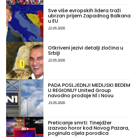
Sve više evropskih lidera traži
ubrzan prijem Zapadnog Balkana
u EU
22.05.2026.
Otkriveni jezivi detalji zločina u
Srbiji
22.05.2026.
PADA POSLJEDNJI MEDIJSKI BEDEM
U REGIONU? United Group
navodno prodaje N1 i Novu
15.05.2026.
Preticanje smrti: Tinejdžer
izazvao horor kod Novog Pazara,
poginula cijela porodica