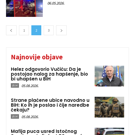
06.05.2026.
1
2
3
Najnovije objave
Helez odgovorio Vučiću: Da je
postojao nalog za hapšenje, bio
bi uhapšen u BiH
05.08.2026.
BIH
Strane plaćene ubice navodno u
BiH: Ko ih je poslao i čije naredbe
čekaju?
05.08.2026.
BIH
Mafija puca usred Istočnog