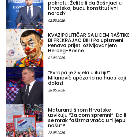
pokretu: Želite li da Bošnjaci u
Hrvatskoj budu konstitutivni
narod?
02.06.2026.
KVAZIPOLITIČAR SA LICEM RAŠTIKE
BI PREKRAJAO BIH! Polupismeni
Penava prijeti oživljavanjem
Herceg-Bosne
01.06.2026.
“Evropa je živjela u iluziji!”
Milanović upozorio na haos koji
dolazi
28.05.2026.
Maturanti širom Hrvatske
uzvikuju “Za dom spremni”: Da li
se mrak fašizma vraća u “lijepu
našu”?
22.05.2026.