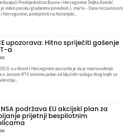
edavajući Predsjedništva Bosne i Hercegovine Željko Komšić
 je video poruku građanima povodom 1. marta – Dana nezavisnosti
i Hercegovine, podsjetivši na historijski...
E upozorava: Hitno spriječiti gašenje
T-a
026.
 OSCE-a u Bosni i Hercegovini upozorila je da je neprovođenje
 o Javnom RTV sistemu jedan od ključnih razloga zbog kojih se
levizija...
NSA podržava EU akcijski plan za
bijanje prijetnji bespilotnim
jelicama
026.