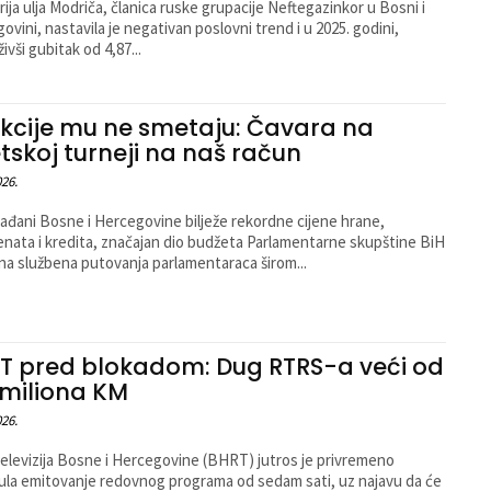
rija ulja Modriča, članica ruske grupacije Neftegazinkor u Bosni i
ovini, nastavila je negativan poslovni trend i u 2025. godini,
živši gubitak od 4,87...
kcije mu ne smetaju: Čavara na
etskoj turneji na naš račun
026.
ađani Bosne i Hercegovine bilježe rekordne cijene hrane,
nata i kredita, značajan dio budžeta Parlamentarne skupštine BiH
 na službena putovanja parlamentaraca širom...
T pred blokadom: Dug RTRS-a veći od
 miliona KM
026.
elevizija Bosne i Hercegovine (BHRT) jutros je privremeno
ula emitovanje redovnog programa od sedam sati, uz najavu da će