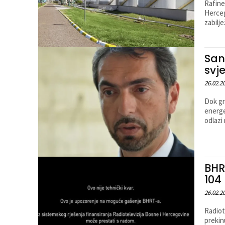
Rafine
Herceg
zabilje
San
svj
26.02.2
Dok gr
energe
odlazi
BHR
104
26.02.2
Radiot
prekin