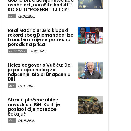
dobilo bh. državljanstvo kao
osobe od „naročite koristi“!
KO SU TI “POSEBNI” LJUDI?!
06.08.2026.
BIH
Real Madrid srušio klupski
rekord zbog Diomandea: Iza
transfera krije se potresna
porodična priča
06.08.2026.
ISTAKNUTO
Helez odgovorio Vučiću: Da
je postojao nalog za
hapšenje, bio bi uhapšen u
BiH
05.08.2026.
BIH
Strane plaćene ubice
navodno u BiH: Ko ih je
poslao i čije naredbe
čekaju?
05.08.2026.
BIH