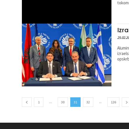
tokom 
Izr
25.02.2
Alumin
izrael
opskrb
...
...
1
30
31
32
126