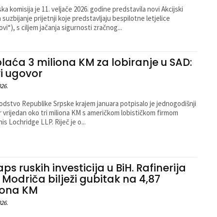
ka komisija je 11. veljače 2026. godine predstavila novi Akcijski
 suzbijanje prijetnji koje predstavljaju bespilotne letjelice
vi“), s ciljem jačanja sigurnosti zračnog...
plaća 3 miliona KM za lobiranje u SAD:
i ugovor
026.
dstvo Republike Srpske krajem januara potpisalo je jednogodišnji
 vrijedan oko tri miliona KM s američkom lobističkom firmom
is Lochridge LLP. Riječ je o...
ps ruskih investicija u BiH. Rafinerija
a Modriča bilježi gubitak na 4,87
iona KM
026.