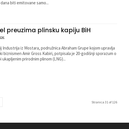
dana biti emitovane samo...
ael preuzima plinsku kapiju BiH
026.
ij Industrija iz Mostara, podružnica Abraham Grupe kojom upravlja
ski biznismen Amir Gross Kabiri, potpisala je 20-godišnji sporazum o
i ukapljenim prirodnim plinom (LNG)...
Stranica 31 of 126