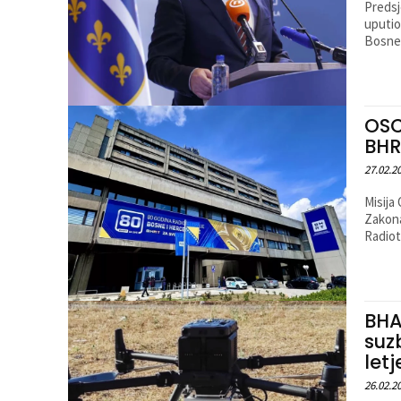
Predsj
uputio
Bosne 
OSC
BHR
27.02.2
Misija
Zakona
Radiote
BHA
suz
let
26.02.2