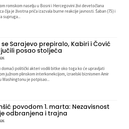
om romskom naselju u Bosni i Hercegovini živi devetočlana
a čija je životna priča izazvala burne reakcije javnosti. Šaban (75) i
a supruga...
 se Sarajevo prepiralo, Kabiri i Čović
ljučili posao stoljeća
026.
 domaći politički akteri vodili bitke oko toga ko će upravljati
m južnom plinskom interkonekcijom, izraelski biznismen Amir
 u Washingtonu je potpisao...
šić povodom 1. marta: Nezavisnost
 je odbranjena i trajna
026.