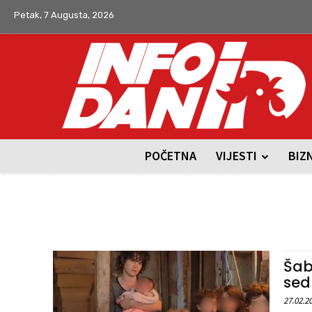
Petak, 7 Augusta, 2026
POČETNA
VIJESTI
BIZ
Šab
sed
27.02.2