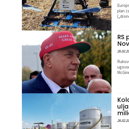
Europs
plan za
(„drono
RS 
Nov
26.02.2
Rukovo
ugovor
McGinn
Kola
ulj
mil
26.02.2