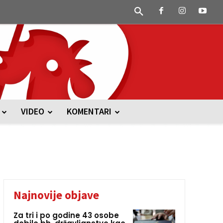
VIDEO
KOMENTARI
Najnovije objave
Za tri i po godine 43 osobe