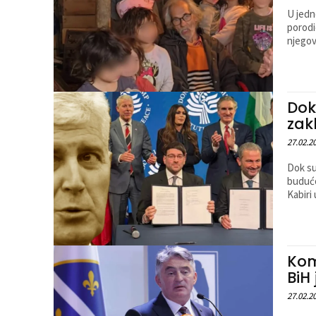
U jedn
porodic
njegov
Dok
zak
27.02.2
Dok su
budućo
Kabiri
Kom
BiH
27.02.2