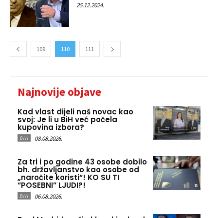
25.12.2024.
109
110
111
Najnovije objave
Kad vlast dijeli naš novac kao
svoj: Je li u BiH već počela
kupovina izbora?
08.08.2026.
BIH
Za tri i po godine 43 osobe dobilo
bh. državljanstvo kao osobe od
„naročite koristi“! KO SU TI
“POSEBNI” LJUDI?!
06.08.2026.
BIH