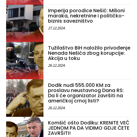
Imperija porodice Nešić: Milioni
maraka, nekretnine i političko-
biznis savezništvo
27.12.2024.
Tužilaštvo BiH naložilo privođenje
Nenada Nešića zbog korupcije:
Akcija u toku
26.12.2024.
Dodik nudi 555.000 KM za
proslavu neustavnog Dana RS:
Da li će organizator završiti na
američkoj crnoj listi?
26.12.2024.
Komšić ošto Dodiku: KRENITE VEĆ
JEDNOM PA DA VIDIMO GDJE ĆETE
ZAVRŠITI!