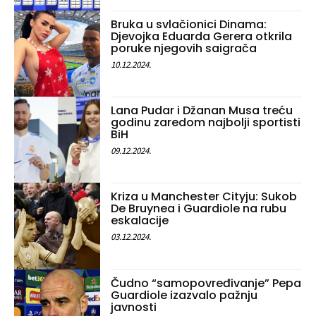
Bruka u svlačionici Dinama:
Djevojka Eduarda Gerera otkrila
poruke njegovih saigrača
10.12.2024.
Lana Pudar i Džanan Musa treću
godinu zaredom najbolji sportisti
BiH
09.12.2024.
Kriza u Manchester Cityju: Sukob
De Bruynea i Guardiole na rubu
eskalacije
03.12.2024.
Čudno “samopovređivanje” Pepa
Guardiole izazvalo pažnju
javnosti