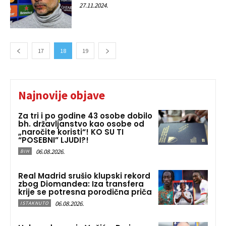
27.11.2024.
17
18
19
Najnovije objave
Za tri i po godine 43 osobe dobilo
bh. državljanstvo kao osobe od
„naročite koristi“! KO SU TI
“POSEBNI” LJUDI?!
06.08.2026.
BIH
Real Madrid srušio klupski rekord
zbog Diomandea: Iza transfera
krije se potresna porodična priča
06.08.2026.
ISTAKNUTO