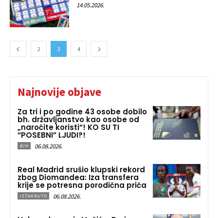
14.05.2026.
2
3
4
Najnovije objave
Za tri i po godine 43 osobe dobilo
bh. državljanstvo kao osobe od
„naročite koristi“! KO SU TI
“POSEBNI” LJUDI?!
06.08.2026.
BIH
Real Madrid srušio klupski rekord
zbog Diomandea: Iza transfera
krije se potresna porodična priča
06.08.2026.
ISTAKNUTO