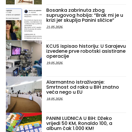
Bosanka zabrinuta zbog
suprugovog hobija: “Brak mi je u
krizi jer skuplja Panini sličice”
21.05.2026.
KCUS ispisao historiju: U Sarajevu
izvedene prve robotski asistirane
operacije
19.05.2026.
Alarmantno istraživanje:
Smrtnost od raka u BiH znatno
veća nego u EU
18.05.2026.
PANINI LUDNICA U BiH: Džeko
vrijedi 50 KM, Ronaldo 100, a
album čak 1.000 KM!