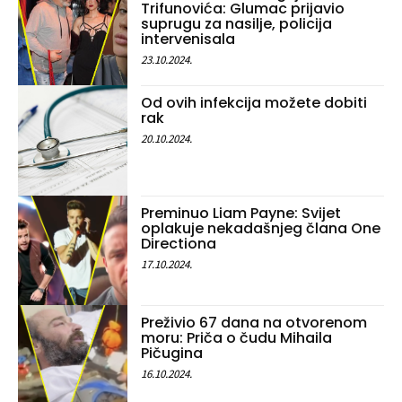
Trifunovića: Glumac prijavio
suprugu za nasilje, policija
intervenisala
23.10.2024.
Od ovih infekcija možete dobiti
rak
20.10.2024.
Preminuo Liam Payne: Svijet
oplakuje nekadašnjeg člana One
Directiona
17.10.2024.
Preživio 67 dana na otvorenom
moru: Priča o čudu Mihaila
Pičugina
16.10.2024.