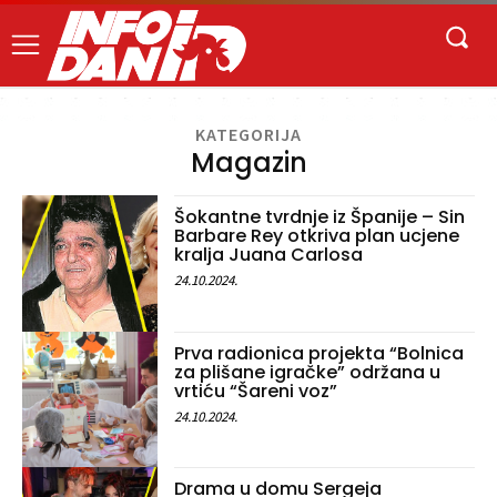
KATEGORIJA
Magazin
Šokantne tvrdnje iz Španije – Sin
Barbare Rey otkriva plan ucjene
kralja Juana Carlosa
24.10.2024.
Prva radionica projekta “Bolnica
za plišane igračke” održana u
vrtiću “Šareni voz”
24.10.2024.
Drama u domu Sergeja