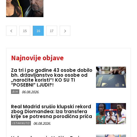
15
16
17
Najnovije objave
Za tri i po godine 43 osobe dobilo
bh. državljanstvo kao osobe od
„naročite koristi“! KO SU TI
“POSEBNI” LJUDI?!
06.08.2026.
BIH
Real Madrid srušio klupski rekord
zbog Diomandea: Iza transfera
krije se potresna porodična priča
06.08.2026.
ISTAKNUTO