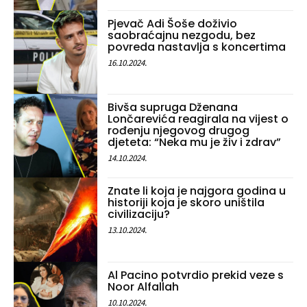
Pjevač Adi Šoše doživio
saobraćajnu nezgodu, bez
povreda nastavlja s koncertima
16.10.2024.
Bivša supruga Dženana
Lončarevića reagirala na vijest o
rođenju njegovog drugog
djeteta: “Neka mu je živ i zdrav”
14.10.2024.
Znate li koja je najgora godina u
historiji koja je skoro uništila
civilizaciju?
13.10.2024.
Al Pacino potvrdio prekid veze s
Noor Alfallah
10.10.2024.