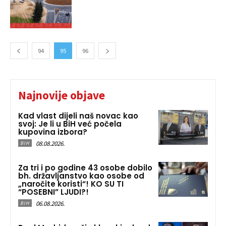
94
95
96
Najnovije objave
Kad vlast dijeli naš novac kao
svoj: Je li u BiH već počela
kupovina izbora?
08.08.2026.
BIH
Za tri i po godine 43 osobe dobilo
bh. državljanstvo kao osobe od
„naročite koristi“! KO SU TI
“POSEBNI” LJUDI?!
06.08.2026.
BIH