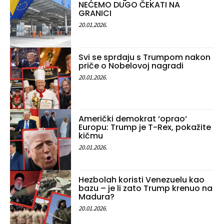
NEĆEMO DUGO ČEKATI NA
GRANICI
20.01.2026.
Svi se sprdaju s Trumpom nakon
priče o Nobelovoj nagradi
20.01.2026.
Američki demokrat ‘oprao‘
Europu: Trump je T-Rex, pokažite
kičmu
20.01.2026.
Hezbolah koristi Venezuelu kao
bazu – je li zato Trump krenuo na
Madura?
20.01.2026.