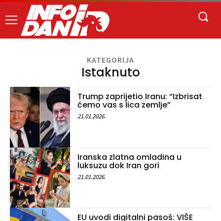
KATEGORIJA
Istaknuto
Trump zaprijetio Iranu: “Izbrisat
ćemo vas s lica zemlje”
21.01.2026.
Iranska zlatna omladina u
luksuzu dok Iran gori
21.01.2026.
EU uvodi digitalni pasoš: VIŠE