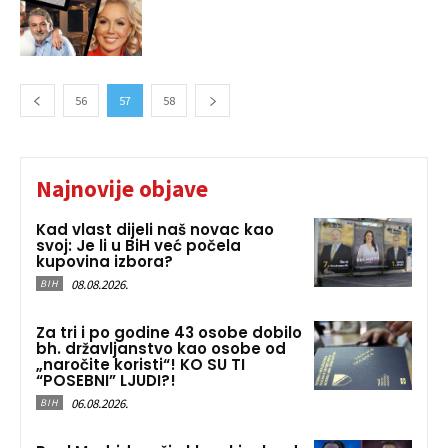
56
57
58
Najnovije objave
Kad vlast dijeli naš novac kao
svoj: Je li u BiH već počela
kupovina izbora?
08.08.2026.
BIH
Za tri i po godine 43 osobe dobilo
bh. državljanstvo kao osobe od
„naročite koristi“! KO SU TI
“POSEBNI” LJUDI?!
06.08.2026.
BIH